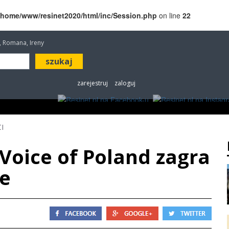
/home/www/resinet2020/html/inc/Session.php
on line
22
a, Romana, Ireny
zarejestruj
zaloguj
ROZRYWKA
W KINACH
OGŁOSZENIA
FOT
I
 Voice of Poland zagra
ie