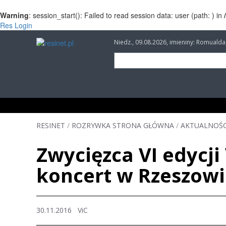
Warning
: session_start(): Failed to read session data: user (path: ) in
Res Login
Niedz., 09.08.2026, imieniny: Romuald
INFORMACJE
INWESTYCJE
IMPREZY
RESINET
/
ROZRYWKA STRONA GŁÓWNA
/
AKTUALNOŚC
Zwycięzca VI edycji
koncert w Rzeszow
30.11.2016
ViC