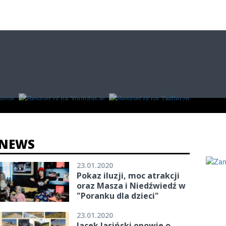
O
W RZESZOWIE
ZAKUPY
NEWS
23.01.2020
Pokaz iluzji, moc atrakcji
oraz Masza i Niedźwiedź w
"Poranku dla dzieci"
23.01.2020
Jacek Jasiński opowie o