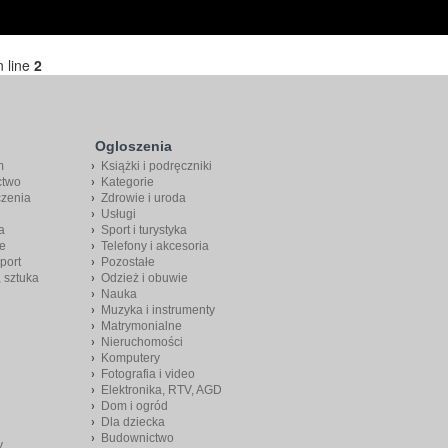
 line
2
Ogloszenia
m
Książki i podręczniki
ctwo
Kategorie
czenia
Zdrowie i uroda
Usługi
a
Sport i turystyka
e
Telefony i akcesoria
port
Pozostałe
, sztuka
Odzież i obuwie
Nauka
Muzyka i instrumenty
Matrymonialne
Nieruchomości
Komputery
Fotografia i video
Elektronika, RTV, AGD
Dom i ogród
Dla dziecka
Budownictwo
y