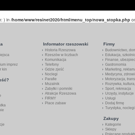
h: ) in
/home/www/resinet2020/html/menu_top/nowa_stopka.php
on
ka
Informator rzeszowski
Firmy
Historia Rzeszowa
Budownictwo, do
iejsca
Rzeszów w liczbach
Edukacja, szkolni
Komunikacja
Finanse, ubezpie
ium imprez
Telefony
Gastronomia
r kin
Gdzie zjeść
Marketing, reklam
Noclegi
Medycyna, zdrowi
Parafie
Motoryzacja, trans
jeść?
Mszalnik
Rozrywka, kultura
Zabytki i pomniki
Sport, rekreacja
Atrakcje Rzeszowa
Urzędy, instytucje
e
FIRMY
Usługi
Place zabaw
Dodaj firmę
stka
Turystyka, noclegi
nie
Zakupy
cje
Kategorie
Sklepy
Polecane produkt