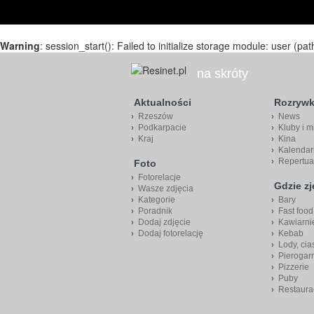
Warning
: session_start(): Failed to initialize storage module: user (pat
na skróty
Aktualności
Rozryw
Rzeszów
News
Podkarpacie
Kluby i m
Kraj
Kina
Kalendar
Repertua
Foto
Fotorelacje
Gdzie z
Wasze zdjęcia
Kategorie
Bary
Poradnik
Fast food
Dodaj zdjęcie
Kawiarni
Dodaj fotorelację
Kebab
Lody, cia
Pierogar
Pizzerie
Puby
Restaura