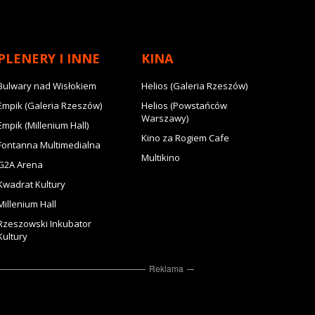
PLENERY I INNE
KINA
Bulwary nad Wisłokiem
Helios (Galeria Rzeszów)
Empik (Galeria Rzeszów)
Helios (Powstańców
Warszawy)
Empik (Millenium Hall)
Kino za Rogiem Cafe
Fontanna Multimedialna
Multikino
G2A Arena
Kwadrat Kultury
Millenium Hall
Rzeszowski Inkubator
Kultury
Reklama