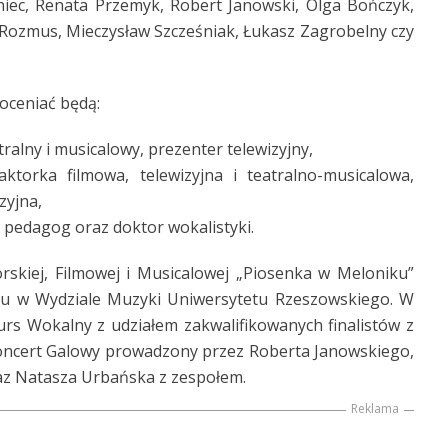
oniec, Renata Przemyk, Robert Janowski, Olga Bończyk,
Rozmus, Mieczysław Szcześniak, Łukasz Zagrobelny czy
 oceniać będą:
tralny i musicalowy, prezenter telewizyjny,
ktorka filmowa, telewizyjna i teatralno-musicalowa,
zyjna,
, pedagog oraz doktor wokalistyki.
orskiej, Filmowej i Musicalowej „Piosenka w Meloniku”
oku w Wydziale Muzyki Uniwersytetu Rzeszowskiego. W
rs Wokalny z udziałem zakwalifikowanych finalistów z
 Koncert Galowy prowadzony przez Roberta Janowskiego,
raz Natasza Urbańska z zespołem.
Reklama