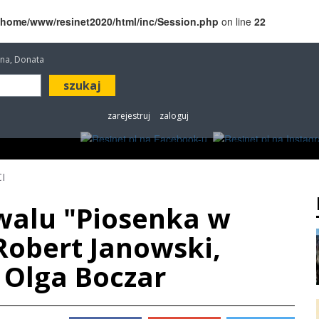
/home/www/resinet2020/html/inc/Session.php
on line
22
etana, Donata
zarejestruj
zaloguj
ROZRYWKA
W KINACH
OGŁOSZENIA
FOT
I
iwalu "Piosenka w
Robert Janowski,
 Olga Boczar