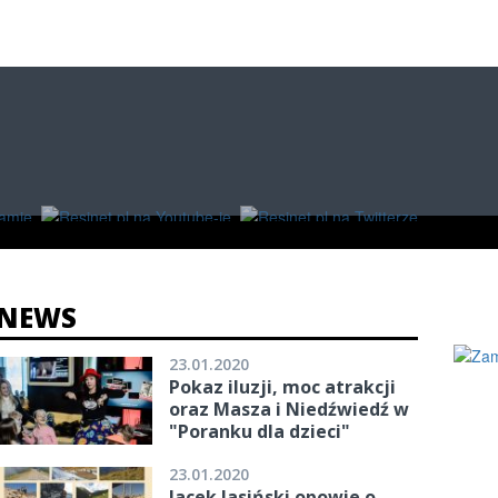
O
W RZESZOWIE
ZAKUPY
NEWS
23.01.2020
Pokaz iluzji, moc atrakcji
oraz Masza i Niedźwiedź w
"Poranku dla dzieci"
23.01.2020
Jacek Jasiński opowie o