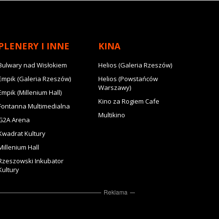
PLENERY I INNE
KINA
Bulwary nad Wisłokiem
Helios (Galeria Rzeszów)
Empik (Galeria Rzeszów)
Helios (Powstańców
Warszawy)
Empik (Millenium Hall)
Kino za Rogiem Cafe
Fontanna Multimedialna
Multikino
G2A Arena
Kwadrat Kultury
Millenium Hall
Rzeszowski Inkubator
Kultury
Reklama