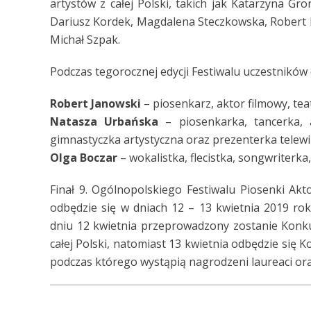
artystów z całej Polski, takich jak Katarzyna Gr
Dariusz Kordek, Magdalena Steczkowska, Robert 
Michał Szpak.
Podczas tegorocznej edycji Festiwalu uczestników
Robert Janowski
– piosenkarz, aktor filmowy, tea
Natasza Urbańska
– piosenkarka, tancerka, a
gimnastyczka artystyczna oraz prezenterka telewi
Olga Boczar
– wokalistka, flecistka, songwriterka
Finał 9. Ogólnopolskiego Festiwalu Piosenki Akt
odbędzie się w dniach 12 – 13 kwietnia 2019 r
dniu 12 kwietnia przeprowadzony zostanie Konku
całej Polski, natomiast 13 kwietnia odbędzie się
podczas którego wystąpią nagrodzeni laureaci o