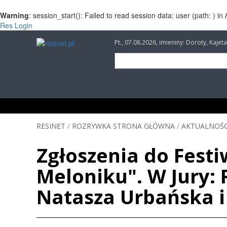
Warning
: session_start(): Failed to read session data: user (path: ) in
Res Login
Pt., 07.08.2026, imieniny: Doroty, Kaj
INFORMACJE
INWESTYCJE
IMPREZY
RESINET
/
ROZRYWKA STRONA GŁÓWNA
/
AKTUALNOŚC
Zgłoszenia do Fest
Meloniku". W Jury: 
Natasza Urbańska i