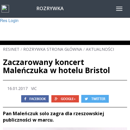
ROZRYWKA
Warning
: session_start(): Failed to read session data: user (path: ) in
Toggl
/home/www/resinet2020/html/inc/Session.php
on line
22
navig
Res Login
RESINET
/
ROZRYWKA STRONA GŁÓWNA
/
AKTUALNOŚCI
Zaczarowany koncert
Maleńczuka w hotelu Bristol
16.01.2017
ViC
Pan Maleńczuk solo zagra dla rzeszowskiej
publiczności w marcu.