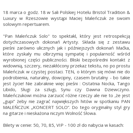
18 marca o godz. 18 w Sali Polskiej Hotelu Bristol Tradition &
Luxury w Rzeszowie wystąpi Maciej Maleńczuk ze swoim
solowym repertuarem.
"Pan Maleńczuk Solo" to spektakl, który jest retrospekcją
dotychczasowych dokonań Artysty. Składa się z zestawu
pieśni zarówno ulicznych jak i późniejszych dokonań Maćka,
które zyskały mu olbrzymią sympatię i popularność wśród
wyrobionej części publiczności. Bliski bezpośredni kontakt z
widownią, szczery, niezakłócony przekaz tekstu, no po prostu
Maleńczuk w czystej postaci. TEN, o którym się mówi nie do
podrobienia, naturalny, dowcipny, czasem brutalny - bo takie
jest życie! Nie zabraknie więc pieśni : Ostatnia Nocka, Tango
Libido, Sługi za szlugi, Synu czy Dawna Dziewczyno.
Maleńczukowi można zarzucić różne rzeczy ale nie to ,że jest
„gupi” żeby nie zagrać największych hitów w spotkaniu PAN
MALEŃCZUK „KONCERT SOLO”. Do tego oryginalny styl gry
na gitarze i nieskażona niczym Wolność Słowa.
Bilety w cenie: 50, 70, 85, VIP - 100 zł do nabycia w kasach: