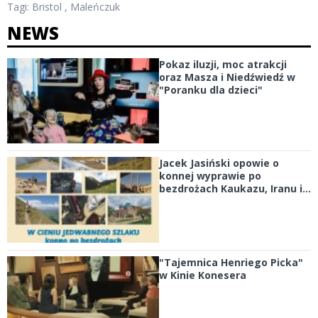
Tagi:
Bristol
,
Maleńczuk
NEWS
Pokaz iluzji, moc atrakcji
oraz Masza i Niedźwiedź w
"Poranku dla dzieci"
Jacek Jasiński opowie o
konnej wyprawie po
bezdrożach Kaukazu, Iranu i...
"Tajemnica Henriego Picka"
w Kinie Konesera