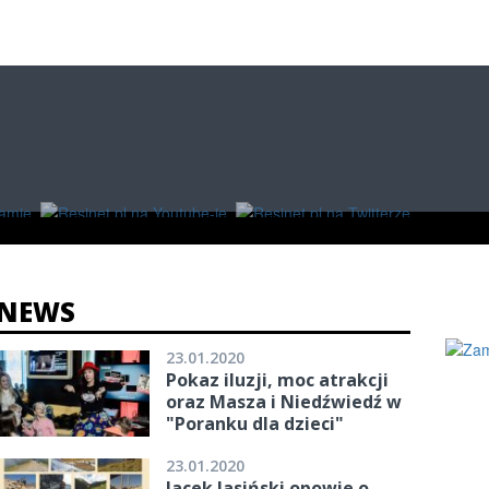
O
W RZESZOWIE
ZAKUPY
NEWS
23.01.2020
Pokaz iluzji, moc atrakcji
oraz Masza i Niedźwiedź w
"Poranku dla dzieci"
23.01.2020
Jacek Jasiński opowie o