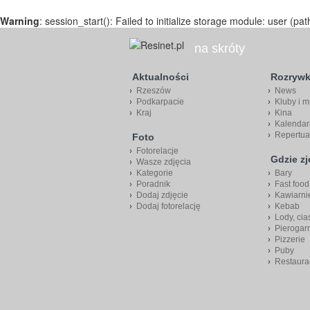
Warning
: session_start(): Failed to initialize storage module: user (pat
na skróty
Aktualności
Rozryw
Rzeszów
News
Podkarpacie
Kluby i m
Kraj
Kina
Kalendar
Repertua
Foto
Fotorelacje
Gdzie z
Wasze zdjęcia
Kategorie
Bary
Poradnik
Fast food
Dodaj zdjęcie
Kawiarni
Dodaj fotorelację
Kebab
Lody, cia
Pierogar
Pizzerie
Puby
Restaura