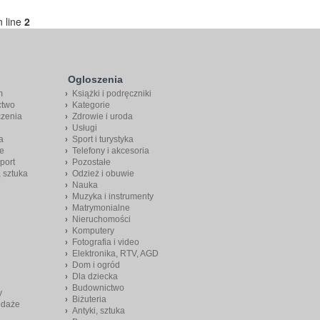
 line
2
Ogloszenia
m
Książki i podręczniki
ctwo
Kategorie
czenia
Zdrowie i uroda
Usługi
a
Sport i turystyka
e
Telefony i akcesoria
port
Pozostałe
, sztuka
Odzież i obuwie
Nauka
Muzyka i instrumenty
Matrymonialne
Nieruchomości
Komputery
Fotografia i video
Elektronika, RTV, AGD
Dom i ogród
Dla dziecka
Budownictwo
y
Biżuteria
edaże
Antyki, sztuka