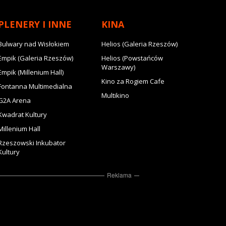
PLENERY I INNE
KINA
Bulwary nad Wisłokiem
Helios (Galeria Rzeszów)
Empik (Galeria Rzeszów)
Helios (Powstańców
Warszawy)
Empik (Millenium Hall)
Kino za Rogiem Cafe
Fontanna Multimedialna
Multikino
G2A Arena
Kwadrat Kultury
Millenium Hall
Rzeszowski Inkubator
Kultury
Reklama