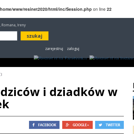
/home/www/resinet2020/html/inc/Session.php
on line
22
a, Romana, Ireny
zarejestruj
zaloguj
ROZRYWKA
W KINACH
OGŁOSZENIA
FOT
I
dziców i dziadków w
ek