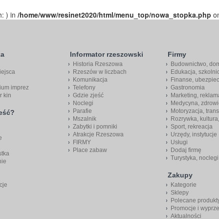
h: ) in
/home/www/resinet2020/html/menu_top/nowa_stopka.php
on
ka
Informator rzeszowski
Firmy
Historia Rzeszowa
Budownictwo, do
iejsca
Rzeszów w liczbach
Edukacja, szkolni
Komunikacja
Finanse, ubezpie
ium imprez
Telefony
Gastronomia
r kin
Gdzie zjeść
Marketing, reklam
Noclegi
Medycyna, zdrowi
Parafie
Motoryzacja, trans
jeść?
Mszalnik
Rozrywka, kultura
Zabytki i pomniki
Sport, rekreacja
Atrakcje Rzeszowa
Urzędy, instytucje
e
FIRMY
Usługi
Place zabaw
Dodaj firmę
stka
Turystyka, noclegi
nie
Zakupy
cje
Kategorie
Sklepy
Polecane produkt
Promocje i wyprz
Aktualności