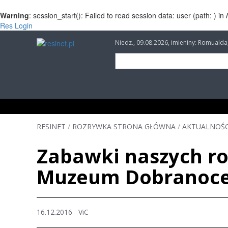
Warning
: session_start(): Failed to read session data: user (path: ) in
Res Login
Niedz., 09.08.2026, imieniny: Romuald
INFORMACJE
INWESTYCJE
IMPREZY
RESINET
/
ROZRYWKA STRONA GŁÓWNA
/
AKTUALNOŚC
Zabawki naszych ro
Muzeum Dobranoc
16.12.2016
ViC