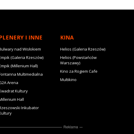
PLENERY I INNE
KINA
Bulwary nad Wisłokiem
Helios (Galeria Rzeszów)
Empik (Galeria Rzeszów)
Helios (Powstańców
Warszawy)
Empik (Millenium Hall)
Kino za Rogiem Cafe
Fontanna Multimedialna
Multikino
G2A Arena
Kwadrat Kultury
Millenium Hall
Rzeszowski Inkubator
Kultury
Reklama