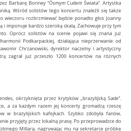
rzez Barbarę Bonney "Ósmym Cudem Świata". Artystka
ką. Wśród solistów tego koncertu znaleźli się także
go wieczoru rozbrzmiewać będzie ponadto głos Joanny
ą i imponuje bardzo szeroką skalą. Zachowuje przy tym
nto. Oprócz solistów na scenie pojawi się znana już
lharmonii Podkarpackiej, działająca nieprzerwanie od
awomir Chrzanowski, dyrektor naczelny i artystyczny
strą zagrał już przeszło 1200 koncertów na różnych
ndes, okrzyknięta przez krytyków „brazylijską Sade”.
ce, a za każdym razem jej koncerty gromadzą rzeszę
w w brazylijskich kafejkach. Szybko zdobyła fanów,
wnie przyjęty przez lokalną prasę. Po przeprowadzce do
binego Millara, nagrywając mu na sekretarce próbkę