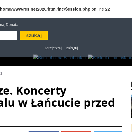
/home/www/resinet2020/html/inc/Session.php
on line
22
etana, Donata
zarejestruj
zaloguj
ROZRYWKA
W KINACH
OGŁOSZENIA
FOT
I
ze. Koncerty
lu w Łańcucie przed