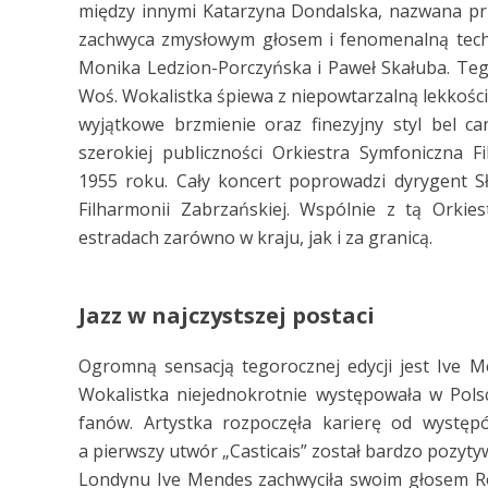
między innymi Katarzyna Dondalska, nazwana p
zachwyca zmysłowym głosem i fenomenalną techni
Monika Ledzion-Porczyńska i Paweł Skałuba. Te
Woś. Wokalistka śpiewa z niepowtarzalną lekkości
wyjątkowe brzmienie oraz finezyjny styl bel ca
szerokiej publiczności Orkiestra Symfoniczna Fi
1955 roku. Cały koncert poprowadzi dyrygent Sł
Filharmonii Zabrzańskiej. Wspólnie z tą Orkie
estradach zarówno w kraju, jak i za granicą.
Jazz w najczystszej postaci
Ogromną sensacją tegorocznej edycji jest Ive Me
Wokalistka niejednokrotnie występowała w Pols
fanów. Artystka rozpoczęła karierę od występó
a pierwszy utwór „Casticais” został bardzo pozyty
Londynu Ive Mendes zachwyciła swoim głosem Ro