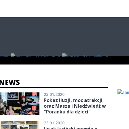
O
W RZESZOWIE
ZAKUPY
NEWS
23.01.2020
Pokaz iluzji, moc atrakcji
oraz Masza i Niedźwiedź w
"Poranku dla dzieci"
23.01.2020
Jacek Jasiński opowie o