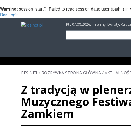
Warning
: session_start(): Failed to read session data: user (path: ) in
Res Login
Pt., 07.08.2026, imieniny: Doroty, Kaj
INFORMACJE
INWESTYCJE
IMPREZY
RESINET
/
ROZRYWKA STRONA GŁÓWNA
/
AKTUALNOŚC
Z tradycją w plener
Muzycznego Festiwa
Zamkiem