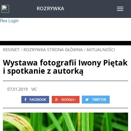
ROZRYWKA
Warning
: session_start(): Failed to read session data: user (path: ) in
Toggl
/home/www/resinet2020/html/inc/Session.php
on line
22
navig
Res Login
RESINET
/
ROZRYWKA STRONA GŁÓWNA
/
AKTUALNOŚCI
Wystawa fotografii Iwony Piętak
i spotkanie z autorką
07.01.2019
ViC