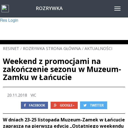
ROZRYWKA
Warning
: session_start(): Failed to read session data: user (path: ) in
Toggl
/home/www/resinet2020/html/inc/Session.php
on line
22
navig
Res Login
RESINET
/
ROZRYWKA STRONA GŁÓWNA
/
AKTUALNOŚCI
Weekend z promocjami na
zakończenie sezonu w Muzeum-
Zamku w Łańcucie
20.11.2018
ViC
W dniach 23-25 listopada Muzeum-Zamek w Łańcucie
zaprasza na pierwszą edycję „Ostatniego weekendu