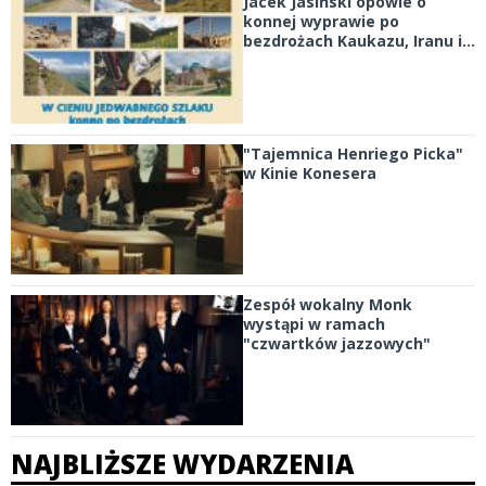
Jacek Jasiński opowie o
konnej wyprawie po
bezdrożach Kaukazu, Iranu i...
"Tajemnica Henriego Picka"
w Kinie Konesera
Zespół wokalny Monk
wystąpi w ramach
"czwartków jazzowych"
NAJBLIŻSZE WYDARZENIA