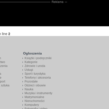
Reklama
 line
2
Ogloszenia
m
Książki i podręczniki
ctwo
Kategorie
czenia
Zdrowie i uroda
Usługi
a
Sport i turystyka
e
Telefony i akcesoria
port
Pozostałe
, sztuka
Odzież i obuwie
Nauka
Muzyka i instrumenty
Matrymonialne
Nieruchomości
Komputery
Fotografia i video