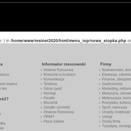
h: ) in
/home/www/resinet2020/html/menu_top/nowa_stopka.php
on
ka
Informator rzeszowski
Firmy
Historia Rzeszowa
Budownictwo, do
iejsca
Rzeszów w liczbach
Edukacja, szkolni
Komunikacja
Finanse, ubezpie
ium imprez
Telefony
Gastronomia
r kin
Gdzie zjeść
Marketing, reklam
Noclegi
Medycyna, zdrowi
Parafie
Motoryzacja, trans
jeść?
Mszalnik
Rozrywka, kultura
Zabytki i pomniki
Sport, rekreacja
Atrakcje Rzeszowa
Urzędy, instytucje
e
FIRMY
Usługi
Place zabaw
Dodaj firmę
stka
Turystyka, noclegi
nie