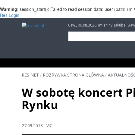
Warning
: session_start(): Failed to read session data: user (path: ) in
Res Login
Czw., 06.08.2026, imieniny: Jakuba, Sł
INFORMACJE
INWESTYCJE
IMPREZY
RESINET
/
ROZRYWKA STRONA GŁÓWNA
/
AKTUALNOŚC
W sobotę koncert P
Rynku
27.09.2018
ViC