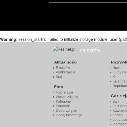
Warning
: session_start(): Failed to initialize storage module: user (pat
na skróty
Aktualności
Rozryw
Rzeszów
News
Podkarpacie
Kluby i m
Kraj
Kina
Kalendar
Repertua
Foto
Fotorelacje
Gdzie z
Wasze zdjęcia
Kategorie
Bary
Poradnik
Fast food
Dodaj zdjęcie
Kawiarni
Dodaj fotorelację
Kebab
Lody, cia
Pierogar