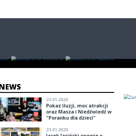
O
W RZESZOWIE
ZAKUPY
NEWS
23.01.2020
Pokaz iluzji, moc atrakcji
oraz Masza i Niedźwiedź w
"Poranku dla dzieci"
23.01.2020
Jacek Jasiński opowie o