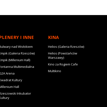
PLENERY I INNE
KINA
Bulwary nad Wisłokiem
Helios (Galeria Rzeszów)
Empik (Galeria Rzeszów)
Helios (Powstańców
Warszawy)
Empik (Millenium Hall)
Kino za Rogiem Cafe
Fontanna Multimedialna
Multikino
G2A Arena
Kwadrat Kultury
Millenium Hall
Rzeszowski Inkubator
Kultury