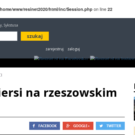
/home/www/resinet2020/html/inc/Session.php
on line
22
awy, Sykstusa
zarejestruj
zaloguj
ROZRYWKA
W KINACH
OGŁOSZENIA
FOT
I
iersi na rzeszowskim