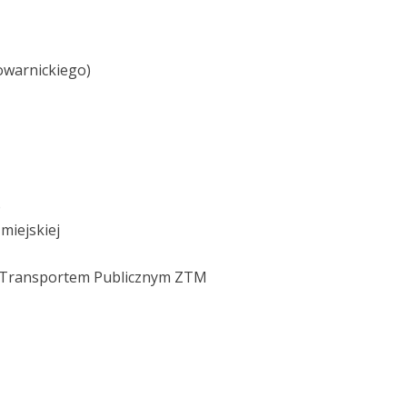
owarnickiego)
o
miejskiej
ia Transportem Publicznym ZTM