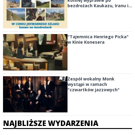
konnej wyprawie po
bezdrożach Kaukazu, Iranu i...
"Tajemnica Henriego Picka"
w Kinie Konesera
Zespół wokalny Monk
wystąpi w ramach
"czwartków jazzowych"
NAJBLIŻSZE WYDARZENIA