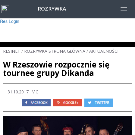
ROZRYWKA
Warning
: session_start(): Failed to read session data: user (path: ) in
Toggl
/home/www/resinet2020/html/inc/Session.php
on line
22
navig
Res Login
RESINET
/
ROZRYWKA STRONA GŁÓWNA
/
AKTUALNOŚCI
W Rzeszowie rozpocznie się
tournee grupy Dikanda
31.10.2017
ViC