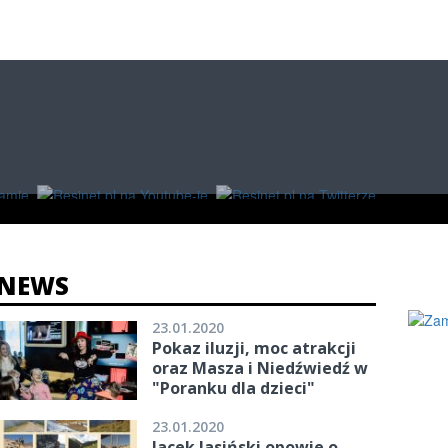
O
W RZESZOWIE
ZAKUPY
NEWS
23.01.2020
Pokaz iluzji, moc atrakcji
oraz Masza i Niedźwiedź w
"Poranku dla dzieci"
23.01.2020
Jacek Jasiński opowie o