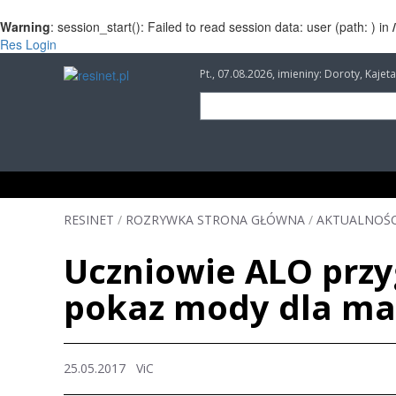
Warning
: session_start(): Failed to read session data: user (path: ) in
Res Login
Pt., 07.08.2026, imieniny: Doroty, Kaj
INFORMACJE
INWESTYCJE
IMPREZY
RESINET
/
ROZRYWKA STRONA GŁÓWNA
/
AKTUALNOŚC
Uczniowie ALO przy
pokaz mody dla m
25.05.2017
ViC