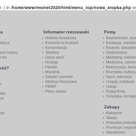
h: ) in
/home/www/resinet2020/html/menu_top/nowa_stopka.php
on
ka
Informator rzeszowski
Firmy
Historia Rzeszowa
Budownictwo, do
iejsca
Rzeszów w liczbach
Edukacja, szkolni
Komunikacja
Finanse, ubezpie
ium imprez
Telefony
Gastronomia
r kin
Gdzie zjeść
Marketing, reklam
Noclegi
Medycyna, zdrowi
Parafie
Motoryzacja, trans
jeść?
Mszalnik
Rozrywka, kultura
Zabytki i pomniki
Sport, rekreacja
Atrakcje Rzeszowa
Urzędy, instytucje
e
FIRMY
Usługi
Place zabaw
Dodaj firmę
stka
Turystyka, noclegi
nie
Zakupy
cje
Kategorie
Sklepy
Polecane produkt
Promocje i wyprz
Aktualności