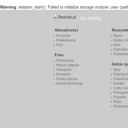
Warning
: session_start(): Failed to initialize storage module: user (pat
na skróty
Aktualności
Rozryw
Rzeszów
News
Podkarpacie
Kluby i m
Kraj
Kina
Kalendar
Repertua
Foto
Fotorelacje
Gdzie z
Wasze zdjęcia
Kategorie
Bary
Poradnik
Fast food
Dodaj zdjęcie
Kawiarni
Dodaj fotorelację
Kebab
Lody, cia
Pierogar
Pizzerie
Puby
Restaura