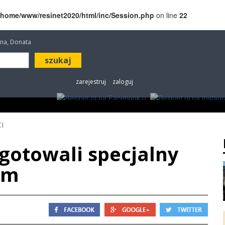
/home/www/resinet2020/html/inc/Session.php
on line
22
etana, Donata
zarejestruj
zaloguj
ROZRYWKA
W KINACH
OGŁOSZENIA
FOT
I
gotowali specjalny
am