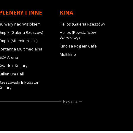
PLENERY I INNE
KINA
Bulwary nad Wisłokiem
Helios (Galeria Rzeszów)
Empik (Galeria Rzeszów)
Helios (Powstańców
Warszawy)
Empik (Millenium Hall)
Kino za Rogiem Cafe
Fontanna Multimedialna
Multikino
G2A Arena
Kwadrat Kultury
Millenium Hall
Rzeszowski Inkubator
Kultury
Reklama