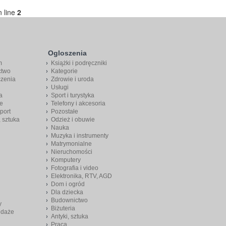
 line
2
Ogloszenia
m
Książki i podręczniki
ctwo
Kategorie
czenia
Zdrowie i uroda
Usługi
a
Sport i turystyka
e
Telefony i akcesoria
port
Pozostałe
, sztuka
Odzież i obuwie
Nauka
Muzyka i instrumenty
Matrymonialne
Nieruchomości
Komputery
Fotografia i video
Elektronika, RTV, AGD
Dom i ogród
Dla dziecka
Budownictwo
y
Biżuteria
edaże
Antyki, sztuka
Praca