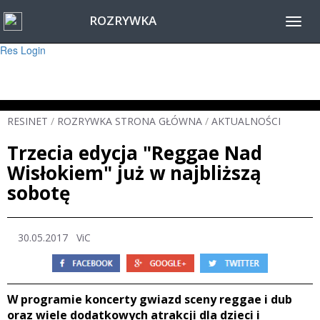
ROZRYWKA
Warning
: session_start(): Failed to read session data: user (path: ) in
Toggl
/home/www/resinet2020/html/inc/Session.php
on line
22
navig
Res Login
RESINET
/
ROZRYWKA STRONA GŁÓWNA
/
AKTUALNOŚCI
Trzecia edycja "Reggae Nad
Wisłokiem" już w najbliższą
sobotę
30.05.2017
ViC
W programie koncerty gwiazd sceny reggae i dub
oraz wiele dodatkowych atrakcji dla dzieci i