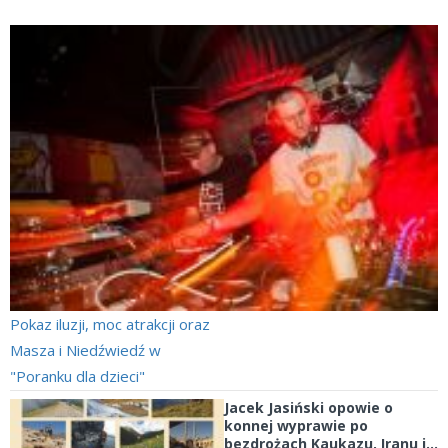
Pokaz iluzji, moc atrakcji oraz
Masza i Niedźwiedź w
"Poranku dla dzieci"
Jacek Jasiński opowie o
konnej wyprawie po
bezdrożach Kaukazu, Iranu i...