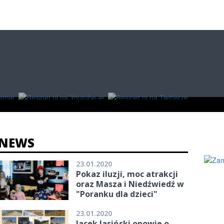
O
W RZESZOWIE
ZAKUPY
NEWS
23.01.2020
Pokaz iluzji, moc atrakcji
oraz Masza i Niedźwiedź w
"Poranku dla dzieci"
23.01.2020
Jacek Jasiński opowie o