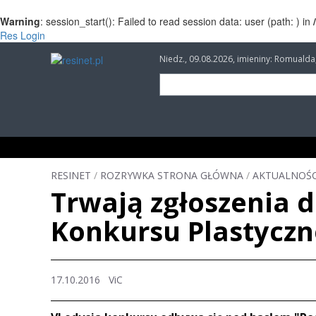
Warning
: session_start(): Failed to read session data: user (path: ) in
Res Login
Niedz., 09.08.2026, imieniny: Romuald
INFORMACJE
INWESTYCJE
IMPREZY
RESINET
/
ROZRYWKA STRONA GŁÓWNA
/
AKTUALNOŚC
Trwają zgłoszenia 
Konkursu Plastycz
17.10.2016 ViC