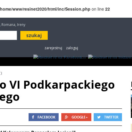
/home/www/resinet2020/html/inc/Session.php
on line
22
a, Romana, Ireny
zarejestruj
zaloguj
ROZRYWKA
W KINACH
OGŁOSZENIA
FOT
I
do VI Podkarpackiego
nego