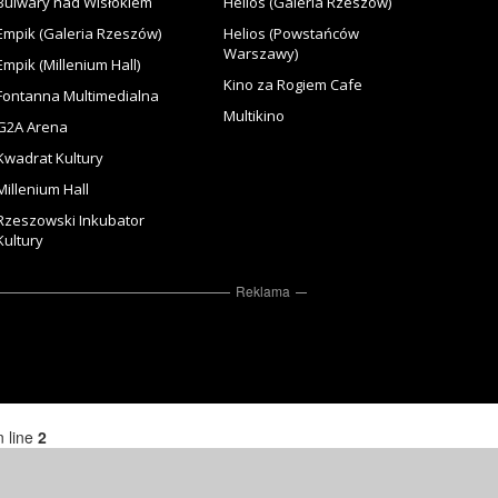
Bulwary nad Wisłokiem
Helios (Galeria Rzeszów)
Empik (Galeria Rzeszów)
Helios (Powstańców
Warszawy)
Empik (Millenium Hall)
Kino za Rogiem Cafe
Fontanna Multimedialna
Multikino
G2A Arena
Kwadrat Kultury
Millenium Hall
Rzeszowski Inkubator
Kultury
Reklama
 line
2