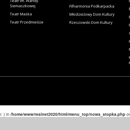
Teatr im. Wandy
Siemaszkowej
Filharmonia Podkarpacka
Teatr Maska
Młodzieżowy Dom Kultury
Teatr Przedmieście
Rzeszowski Dom Kultury
h: ) in
/home/www/resinet2020/html/menu_top/nowa_stopka.php
on