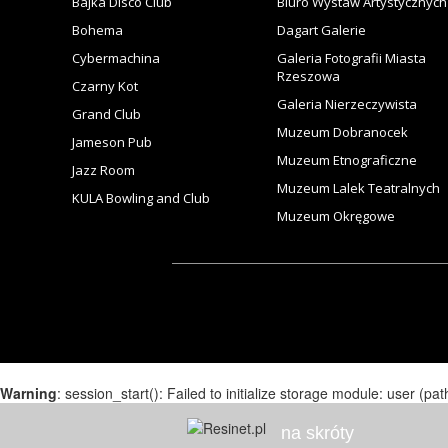
Bajka Disco Club
Biuro Wystaw Artystycznych
Bohema
Dagart Galerie
Cybermachina
Galeria Fotografii Miasta
Rzeszowa
Czarny Kot
Galeria Nierzeczywista
Grand Club
Muzeum Dobranocek
Jameson Pub
Muzeum Etnograficzne
Jazz Room
Muzeum Lalek Teatralnych
KULA Bowling and Club
Muzeum Okręgowe
Warning
: session_start(): Failed to initialize storage module: user (pat
na skróty