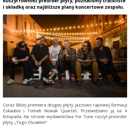
Ruszył również preorder płyty, poznaliśmy trackliste
i okładkę oraz najbliższe plany koncertowe zespołu.
Coraz Bliżej premiera drugiej płyty jazzowo rapowej formacji
Eskaubei i Tomek Nowak Quartet. Przewidziano ją na 4
listopada. Na stronie wydawnictwa For Tune ruszył preorder
płyty „Tego Chciałem”