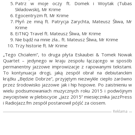
Patrz w moje oczy ft. Domek i Woytak (Tubas
Składowski), Mr Krime
Egocentryzm ft. Mr Krime
Płyń ze mną ft. Patrycja Zarychta, Mateusz Śliwa, Mr
Krime
EiTNQ Travel ft. Mateusz Śliwa, Mr Krime
Nie bądź na mnie zła... ft. Mateusz Śliwa, Mr Krime
Trzy historie ft. Mr Krime
„Tego Chciałem”, to druga płyta Eskaubei & Tomek Nowak
Quartet – jedynego w kraju zespołu łączącego w sposób
permanentny jazzowe improwizacje z rapowanymi tekstami.
To kontynuacja drogi, jaką zespół obrał na debiutanckim
krążku „Będzie Dobrze”, przyjętym niezwykle ciepło zarówno
przez środowisko jazzowe jak i hip hopowe. Po zaistnieniu w
wielu podsumowaniach muzycznych roku 2015 i podwójnym
zwycięstwie w plebiscycie „Jazz 2015” miesięcznika JazzPress
i RadioJazz.fm zespół postanowił pójść za ciosem.
Reklama