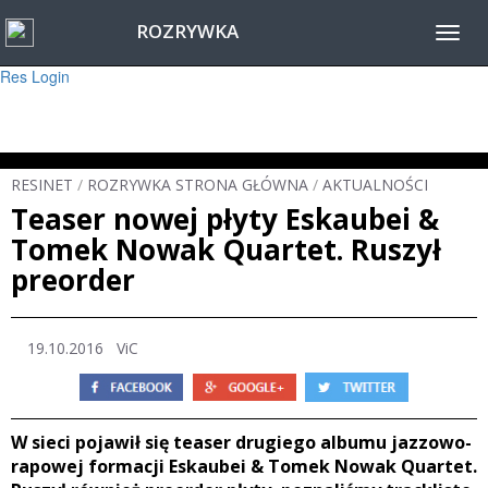
ROZRYWKA
Warning
: session_start(): Failed to read session data: user (path: ) in
Toggl
/home/www/resinet2020/html/inc/Session.php
on line
22
navig
Res Login
RESINET
/
ROZRYWKA STRONA GŁÓWNA
/
AKTUALNOŚCI
Teaser nowej płyty Eskaubei &
Tomek Nowak Quartet. Ruszył
preorder
19.10.2016 ViC
W sieci pojawił się teaser drugiego albumu jazzowo-
rapowej formacji Eskaubei & Tomek Nowak Quartet.