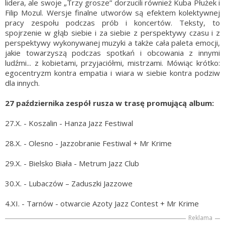
lidera, ale swoje „Trzy grosze” dorzucili również Kuba Płużek i
Filip Mozul. Wersje finalne utworów są efektem kolektywnej
pracy zespołu podczas prób i koncertów. Teksty, to
spojrzenie w głąb siebie i za siebie z perspektywy czasu i z
perspektywy wykonywanej muzyki a także cała paleta emocji,
jakie towarzyszą podczas spotkań i obcowania z innymi
ludźmi... z kobietami, przyjaciółmi, mistrzami. Mówiąc krótko:
egocentryzm kontra empatia i wiara w siebie kontra podziw
dla innych.
27 października zespół rusza w trasę promującą album:
27.X. - Koszalin - Hanza Jazz Festiwal
28.X. - Olesno - Jazzobranie Festiwal + Mr Krime
29.X. - Bielsko Biała - Metrum Jazz Club
30.X. - Lubaczów – Zaduszki Jazzowe
4.XI. - Tarnów - otwarcie Azoty Jazz Contest + Mr Krime
Reklama