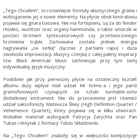
„Tego Chciałem”, to rozwinięcie formuły akustycznego grania i
wzbogacenie jej o nowe elementy. Na płycie obok kontrabasu
pojawia się gitara basowa. Nie ma fortepianu, są za do fender
rhodes, wurlitzer oraz organy hammonda, a także smaczki w
postaci brzmień syntezatorowych czy przetworzonego
brzmienia trąbki. Zachowana została jednak energia
nagrywania „na setkę” (łącznie z partiami rapu) i duża
swoboda improwizacji. Muzycy czerpią z całej palety inspiracji
tzw. Black American Music zachowując przy tym swój
indywidualny język muzyczny.
Podobnie jak przy pierwszej płycie na ostateczny kształt
albumu duży wpływ miał udział Mr Krime-a i jego partii
gramofonowych czyniących ze sztuki turntable-ismu
dodatkowy instrument. Nie do przecenienia jest również
udział saksofonisty Mateusza Śliwy (High Definition Quartet /
Vehemence Quartet), który pojawia się w kilku utworach.
Wokalnie materiał wzbogacili Patrycja Zarychta oraz Pan
Tubas i Woytak z formacji Tubas Składowski.
Na „Tego Chciałem” znalazły się w większości kompozycje