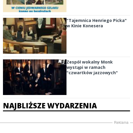
"Tajemnica Henriego Picka"
w Kinie Konesera
Zespół wokalny Monk
wystąpi w ramach
"czwartków jazzowych"
NAJBLIŻSZE WYDARZENIA
Reklama