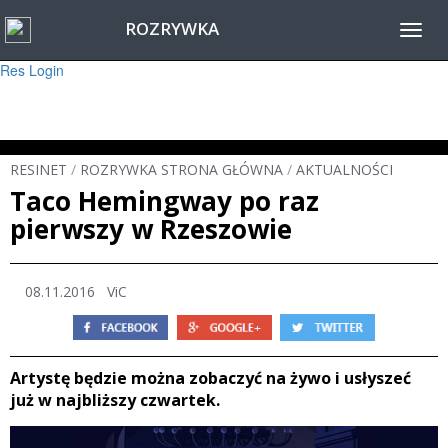
ROZRYWKA
Warning
: session_start(): Failed to read session data: user (path: ) in
Toggl
/home/www/resinet2020/html/inc/Session.php
on line
22
navig
Res Login
RESINET
/
ROZRYWKA STRONA GŁÓWNA
/
AKTUALNOŚCI
Taco Hemingway po raz
pierwszy w Rzeszowie
08.11.2016 ViC
Artystę będzie można zobaczyć na żywo i usłyszeć
już w najbliższy czwartek.