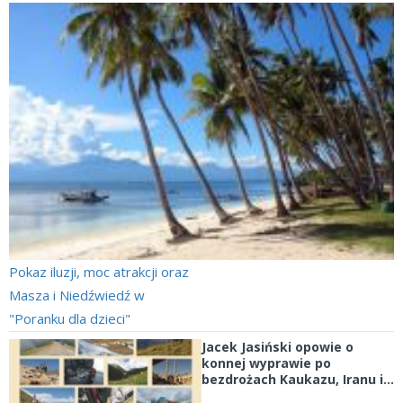
Pokaz iluzji, moc atrakcji oraz
Masza i Niedźwiedź w
"Poranku dla dzieci"
Jacek Jasiński opowie o
konnej wyprawie po
bezdrożach Kaukazu, Iranu i...