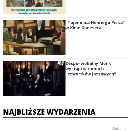
"Tajemnica Henriego Picka"
w Kinie Konesera
Zespół wokalny Monk
wystąpi w ramach
"czwartków jazzowych"
NAJBLIŻSZE WYDARZENIA
Reklama