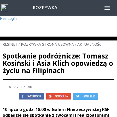
ROZRYWKA
Warning
: session_start(): Failed to read session data: user (path: ) in
Toggl
/home/www/resinet2020/html/inc/Session.php
on line
22
navig
Res Login
RESINET
/
ROZRYWKA STRONA GŁÓWNA
/
AKTUALNOŚCI
Spotkanie podróżnicze: Tomasz
Kosiński i Asia Klich opowiedzą o
życiu na Filipinach
04.07.2017
ViC
10 lipca o godz. 18:00 w Galerii Nierzeczywistej RSF
odbędzie sie spotkanie z twócami i realizoatorami