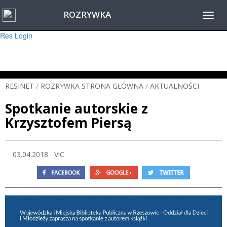
ROZRYWKA
Warning
: session_start(): Failed to read session data: user (path: ) in
Toggl
/home/www/resinet2020/html/inc/Session.php
on line
22
navig
Res Login
RESINET
/
ROZRYWKA STRONA GŁÓWNA
/
AKTUALNOŚCI
Spotkanie autorskie z
Krzysztofem Piersą
03.04.2018
ViC