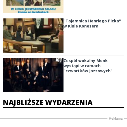
"Tajemnica Henriego Picka"
w Kinie Konesera
Zespół wokalny Monk
wystąpi w ramach
"czwartków jazzowych"
NAJBLIŻSZE WYDARZENIA
Reklama