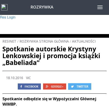
ROZRYWKA
Warning
: session_start(): Failed to read session data: user (path: ) in
Toggl
/home/www/resinet2020/html/inc/Session.php
on line
22
navig
Res Login
RESINET
/
ROZRYWKA STRONA GŁÓWNA
/
AKTUALNOŚCI
Spotkanie autorskie Krystyny
Lenkowskiej i promocja książki
„Babeliada”
18.10.2016 ViC
Spotkanie odbędzie się w Wypożyczalni Głównej
WiMBP.