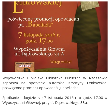
Wojewódzka i Miejska Biblioteka Publiczna w Rzeszowie
zaprasza na spotkanie autorskie Krystyny Lenkowskiej
poświęcone promocji opowiadań „Babeliada”.
Spotkanie odbędzie się 7 listopada 2016 r. o godz. 17.00 w
Wypożyczalni Głównej, przy ul. Dąbrowskiego 33a.