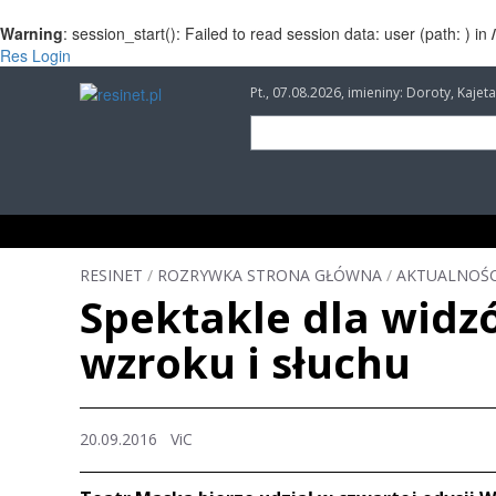
Warning
: session_start(): Failed to read session data: user (path: ) in
Res Login
Pt., 07.08.2026, imieniny: Doroty, Kaj
INFORMACJE
INWESTYCJE
IMPREZY
RESINET
/
ROZRYWKA STRONA GŁÓWNA
/
AKTUALNOŚC
Spektakle dla widz
wzroku i słuchu
20.09.2016 ViC