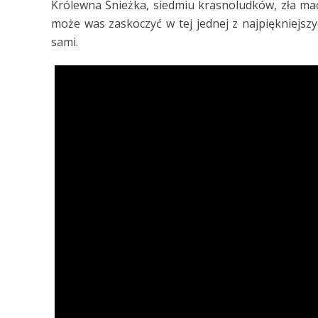
Królewna Śnieżka, siedmiu krasnoludków, zła mac
może was zaskoczyć w tej jednej z najpiękniejszy
sami.