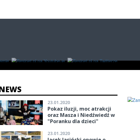
O
W RZESZOWIE
ZAKUPY
NEWS
23.01.2020
Pokaz iluzji, moc atrakcji
oraz Masza i Niedźwiedź w
"Poranku dla dzieci"
23.01.2020
Jacek Jasiński opowie o