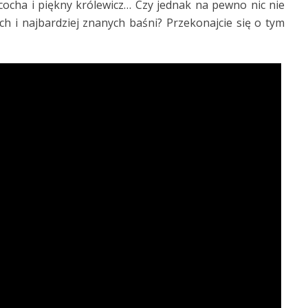
ocha i piękny królewicz… Czy jednak na pewno nic nie
ch i najbardziej znanych baśni? Przekonajcie się o tym