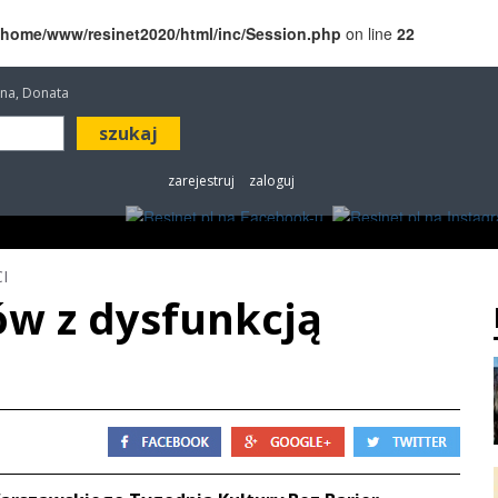
/home/www/resinet2020/html/inc/Session.php
on line
22
etana, Donata
zarejestruj
zaloguj
ROZRYWKA
W KINACH
OGŁOSZENIA
FOT
I
ów z dysfunkcją