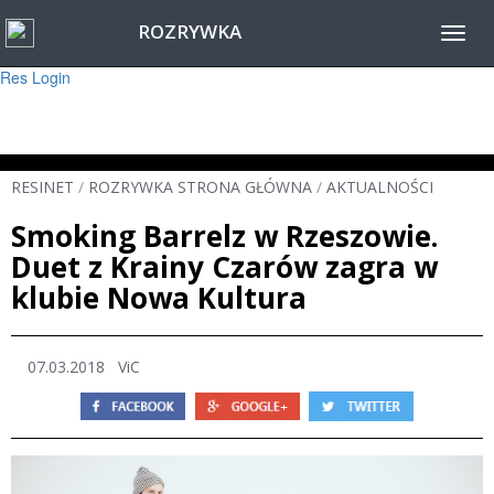
ROZRYWKA
Warning
: session_start(): Failed to read session data: user (path: ) in
Toggl
/home/www/resinet2020/html/inc/Session.php
on line
22
navig
Res Login
RESINET
/
ROZRYWKA STRONA GŁÓWNA
/
AKTUALNOŚCI
Smoking Barrelz w Rzeszowie.
Duet z Krainy Czarów zagra w
klubie Nowa Kultura
07.03.2018
ViC