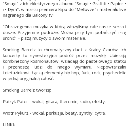
"Smugi" z ich eklektycznego albumu "Smugi • Graffiti • Papier •
i • Dym", w marcu premiera klipu do "Mellovve" i materiału live
nagranego dla Balcony tv!
"Obrazogenna muzyka w którą włożyliśmy całe nasze serca i
dusze. Przyjemne podróże. Można przy tym potańczyć i łzę
uronić" – piszą muzycy o swoim materiale.
Smoking Barrelz to chromatyczny duet z Krainy Czarów. Ich
koncerty to synestezyjna podróż przez muzykę. Ubierają
kombinezony kosmonautów, wsiadają do pastelowego statku
i przenoszą ludzi do innego wymiaru. Niepowtarzalni
i nietuzinkowi. Łączą elementy hip hop, funk, rock, psychedelic
w jedną oryginalną całość.
Smoking Barrelz tworzą:
Patryk Pater - wokal, gitara, theremin, radio, efekty.
Wiotr Pykurz - wokal, perkusja, beaty, synthy, cytra.
LINKI: