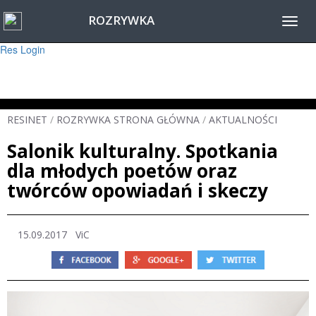
ROZRYWKA
Warning
: session_start(): Failed to read session data: user (path: ) in
Toggl
/home/www/resinet2020/html/inc/Session.php
on line
22
navig
Res Login
RESINET
/
ROZRYWKA STRONA GŁÓWNA
/
AKTUALNOŚCI
Salonik kulturalny. Spotkania
dla młodych poetów oraz
twórców opowiadań i skeczy
15.09.2017
ViC