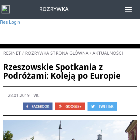
ROZRYWKA
Warning
: session_start(): Failed to read session data: user (path: ) in
Toggl
/home/www/resinet2020/html/inc/Session.php
on line
22
navig
Res Login
RESINET
/
ROZRYWKA STRONA GŁÓWNA
/
AKTUALNOŚCI
Rzeszowskie Spotkania z
Podróżami: Koleją po Europie
28.01.2019
ViC