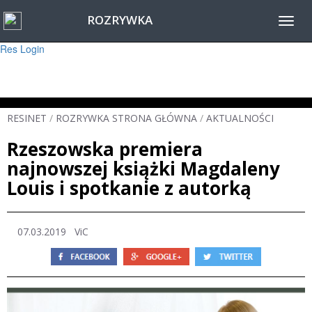
ROZRYWKA
Warning
: session_start(): Failed to read session data: user (path: ) in
Toggl
/home/www/resinet2020/html/inc/Session.php
on line
22
navig
Res Login
RESINET
/
ROZRYWKA STRONA GŁÓWNA
/
AKTUALNOŚCI
Rzeszowska premiera
najnowszej książki Magdaleny
Louis i spotkanie z autorką
07.03.2019
ViC