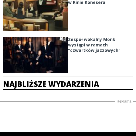
w Kinie Konesera
Zespół wokalny Monk
wystąpi w ramach
"czwartków jazzowych"
NAJBLIŻSZE WYDARZENIA
Reklama