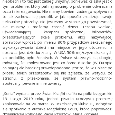
nieobecni i to też jest zabieg umyślny, ponieważ książka jest o
tym problemie, który pali najmocniej, o problemie odwracania
oczu i niereagowaniu. Nie mamy bowiem żadnego wpływu na
to jak zachowa się pedofil, w jaki sposób zrealizuje swoje
seksualne potrzeby, nie jesteśmy w stanie go powstrzymać,
ale musimy i możemy chronić dzieci. Trzeba wielkiej,
uświadamiającej kampanii społecznej, billboardów
przedstawiających skalę problemu, akcji nazywającej
sprawców wprost, po imieniu. 80% przypadków seksualnego
wykorzystywania dzieci ma miejsce w jego otoczeniu, a
sprawca jest dziecku znany. W USA 50% mężczyzn skazanych
za pedofilię, było żonatych. W Polsce statystyki są ubogie,
mówi się, że molestowane jest co ósme dziecko (W Europie
co piąte) ale bardziej prawdopodobne jest to, że w Polsce po
prostu takich przestępstw się nie zgłasza, ze wstydu, ze
strachu, z przekonania, że system prawno-rodzinno-
społeczny, pewnie im nie uwierzy.
„Sonia” wydana przez Świat Książki trafiła na półki księgarskie
13 lutego 2019 roku, jednak pisarka uroczystą premierę
zaplanowała na 20 marca. W uczelnianym klubie IQ odbędzie
się spotkanie z autorką Magdaleną Louis, które poprowadzi
dziennikarka Polskiego Radia Rzeszów, Maria Kornaga.