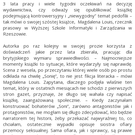
3 lata pracy i wiele tygodni oczekiwań na decyzję
wydawnictwa, czy odważy się opublikować książkę
podejmującą kontrowersyjny i „niewygodny” temat pedofilii –
tak mówi o swojej szóstej książce, Magdalena Louis, rzecznik
prasowy w Wyższej Szkole Informatyki i Zarządzania w
Rzeszowie.
Autorka po raz kolejny w swojej prozie korzysta z
doświadczeń jakie przez lata zbierała, pracując dla
brytyjskiego wymiaru sprawiedliwości. – Najmocniejsze
momenty książki to sytuacje, które wydarzyły się naprawdę.
Scena z wesela, po przeczytaniu której wiele osób po prostu
odkłada na chwilę „Sonię”, to nie jest fikcja literacka – mówi
Magdalena Louis. Zapytana, dlaczego podjęła właśnie ten
temat, który w ostatnich miesiącach nie schodzi z pierwszych
stron gazet, przyznaje, że długo się wahała czy napisać
książkę, zaangażowaną społecznie. – Kiedy zaczynałam
konstruować bohaterów „Soni”, zarówno antagonistów jak i
protagonistów, nie mogłam się długo zdecydować, kto będzie
narratorem tej historii, żeby przekazać najwyraźniej to, co
chciałam, ostatecznie wypadki opisuje siostra ofiary
przemocy seksualnej. Sama ofiara, jak i sprawcy, są prawie