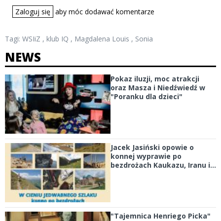
Zaloguj się
aby móc dodawać komentarze
Tagi:
WSIiZ
,
klub IQ
,
Magdalena Louis
,
Sonia
NEWS
Pokaz iluzji, moc atrakcji
oraz Masza i Niedźwiedź w
"Poranku dla dzieci"
Jacek Jasiński opowie o
konnej wyprawie po
bezdrożach Kaukazu, Iranu i...
"Tajemnica Henriego Picka"