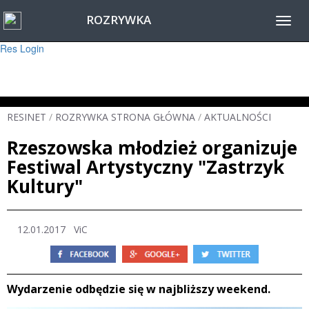
ROZRYWKA
Warning
: session_start(): Failed to read session data: user (path: ) in
Toggl
/home/www/resinet2020/html/inc/Session.php
on line
22
navig
Res Login
RESINET
/
ROZRYWKA STRONA GŁÓWNA
/
AKTUALNOŚCI
Rzeszowska młodzież organizuje
Festiwal Artystyczny "Zastrzyk
Kultury"
12.01.2017
ViC
Wydarzenie odbędzie się w najbliższy weekend.