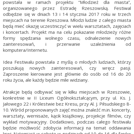
powstała w ramach projektu “Młodzież dla miasta”,
organizowanego przez Estradę Rzeszowską. Festiwal
odbędzie się w dniach 13 i 14 stycznia 2017 roku w trzech
miejscach na terenie Rzeszowa. Młodzi ludzie z całego miasta
będą mieć okazję uczestniczyć w wielu warsztatach, zajęciach
i koncertach. Projekt ma na celu pokazanie młodzieży różne
formy spędzania wolnego czasu, odnalezienie nowych
zainteresowań, i przerwanie uzależnienia od
komputera/Internetu.
Idea Festiwalu powstała z myślą o młodych ludziach, którzy
poszukują nowych zainteresowań, czy wręcz pasji.
Zaproszenie kierowane jest głównie do osób od 16 do 20
roku życia, ale każdy będzie mile widziany.
Atrakcje będą odbywać się w kilku miejscach w Rzeszowie,
konkretnie w II Liceum Ogólnokształcącym, przy ul. Ks. J.
Jałowego 22 i Królestwie bez Kresu, przy Al. J. Piłsudskiego 8-
10. Wśród proponowanych zajęć można znaleźć m.in. koncerty,
warsztaty, wernisaże, kącik książkowy, projekcje filmów, czy
wykład motywacyjny. Dodatkowo, podczas całego festiwalu
będzie możliwość zdobycia informacji na temat oddawania
krwi. Natomiast w sobotę w godzinach od 10 do 16 dla fanów