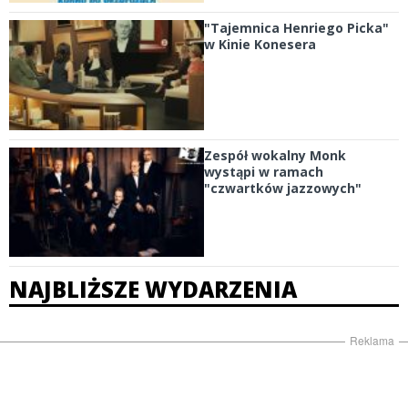
"Tajemnica Henriego Picka"
w Kinie Konesera
Zespół wokalny Monk
wystąpi w ramach
"czwartków jazzowych"
NAJBLIŻSZE WYDARZENIA
Reklama