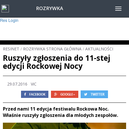
ROZRYWKA
Warning
: session_start(): Failed to read session data: user (path: ) in
Toggl
/home/www/resinet2020/html/inc/Session.php
on line
22
navig
Res Login
RESINET
/
ROZRYWKA STRONA GŁÓWNA
/
AKTUALNOŚCI
Ruszyły zgłoszenia do 11-stej
edycji Rockowej Nocy
29.07.2016 ViC
Przed nami 11 edycja festiwalu Rockowa Noc.
Właśnie ruszyły zgłoszenia dla młodych zespołów.