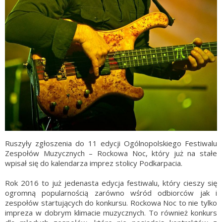
Ruszyły zgłoszenia do 11 edycji Ogólnopolskiego Festiwalu
Zespołów Muzycznych – Rockowa Noc, który już na stałe
wpisał się do kalendarza imprez stolicy Podkarpacia.
Rok 2016 to już jedenasta edycja festiwalu, który cieszy się
ogromną popularnością zarówno wśród odbiorców jak i
zespołów startujących do konkursu. Rockowa Noc to nie tylko
impreza w dobrym klimacie muzycznych. To również konkurs