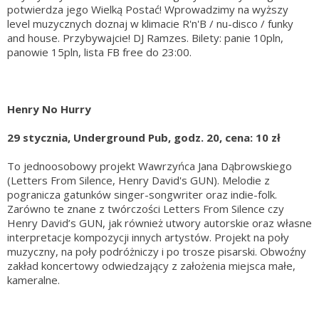
potwierdza jego Wielką Postać! Wprowadzimy na wyższy
level muzycznych doznaj w klimacie R'n'B / nu-disco / funky
and house. Przybywajcie! DJ Ramzes. Bilety: panie 10pln,
panowie 15pln, lista FB free do 23:00.
Henry No Hurry
29 stycznia, Underground Pub, godz. 20, cena: 10 zł
To jednoosobowy projekt Wawrzyńca Jana Dąbrowskiego
(Letters From Silence, Henry David's GUN). Melodie z
pogranicza gatunków singer-songwriter oraz indie-folk.
Zarówno te znane z twórczości Letters From Silence czy
Henry David’s GUN, jak również utwory autorskie oraz własne
interpretacje kompozycji innych artystów. Projekt na poły
muzyczny, na poły podróżniczy i po trosze pisarski. Obwoźny
zakład koncertowy odwiedzający z założenia miejsca małe,
kameralne.