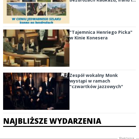
"Tajemnica Henriego Picka"
w Kinie Konesera
Zespół wokalny Monk
wystąpi w ramach
"czwartków jazzowych"
NAJBLIŻSZE WYDARZENIA
Reklama