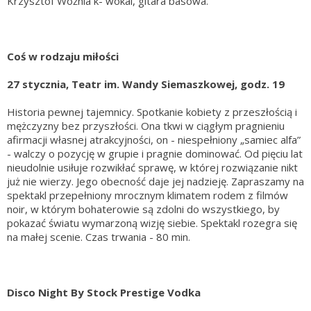
Krzysztof Woźnia k- wokal, gitara basowa.
Coś w rodzaju miłości
27 stycznia, Teatr im. Wandy Siemaszkowej, godz. 19
Historia pewnej tajemnicy. Spotkanie kobiety z przeszłością i
mężczyzny bez przyszłości. Ona tkwi w ciągłym pragnieniu
afirmacji własnej atrakcyjności, on - niespełniony „samiec alfa”
- walczy o pozycję w grupie i pragnie dominować. Od pięciu lat
nieudolnie usiłuje rozwikłać sprawę, w której rozwiązanie nikt
już nie wierzy. Jego obecność daje jej nadzieję. Zapraszamy na
spektakl przepełniony mrocznym klimatem rodem z filmów
noir, w którym bohaterowie są zdolni do wszystkiego, by
pokazać światu wymarzoną wizję siebie. Spektakl rozegra się
na małej scenie. Czas trwania - 80 min.
Disco Night By Stock Prestige Vodka