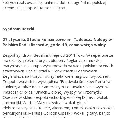
których realizował się zanim na dobre zagościł na polskiej
scenie HH. Support: Kucior + Ekipa.
Syndrom Beczki
27 stycznia, Studio koncertowe im. Tadeusza Nalepy w
Polskim Radiu Rzeszów, godz. 19, cena: wstęp wolny
Zespół Syndrom Beczki istnieje od 2011 roku. W repertuarze
ma szanty, pieśni kubryku, piosenki żeglarskie i muzykę
marynistyczną. Grupa występowała na wielu polskich scenach
szantowych. Brała udział w Konkursach i Festiwalach
Żeglarskich, na których otrzymała wiele nagród i wyróżnień.
Zespół dwukrotnie wystąpił na "Festiwalu Smaków Perła "w
Lublinie, a także na "I Kameralnym Festiwalu Szantowym w
Piasecznie" oraz "Dniach Zielonej Wyspy" w Przemyślu.
Obecnie w skład zespołu wchodzą: Andrzej Drgas - wokal,
harmonijki; Wojtek Mazurkiewicz - wokal, gitara
elektroakustyczna, ukulele, akordeon; Tomek Woźniak - wokal,
perkusjonalia; Mariusz Gordon Olszak - wokal, gitary, banjo;