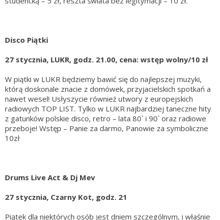
studencką – 5 zł, reszta świata bez legitymacji – 10 zł.
Disco Piątki
27 stycznia, LUKR, godz. 21.00, cena: wstęp wolny/10 zł
W piątki w LUKR będziemy bawić się do najlepszej muzyki,
którą doskonale znacie z domówek, przyjacielskich spotkań a
nawet wesel! Usłyszycie również utwory z europejskich
radiowych TOP LIST. Tylko w LUKR najbardziej taneczne hity
z gatunków polskie disco, retro – lata 80` i 90` oraz radiowe
przeboje! Wstęp – Panie za darmo, Panowie za symboliczne
10zł
Drums Live Act & Dj Mev
27 stycznia, Czarny Kot, godz. 21
Piątek dla niektórych osób jest dniem szczególnym, i właśnie