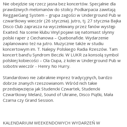
Nie obejdzie się rzecz jasna bez koncertów. Specjalnie dla
prawdziwych melomanów do stolicy Podkarpacia zawitają
ReggaeGang System – grupa zagości w Underground Pub w
czwartkowy wieczór (26 stycznia). Jutro, tj. 27 stycznia Bajka
Disco Club zaprasza na wyczekiwany przez fanów występ
Exaited. Na scenie klubu Vinyl pojawi się natomiast słynny
polski raper z Ciechanowa – Quebonafide. Wydarzenie
zaplanowano też na jutro. Muzycznie także w studiu
koncertowym im. T. Nalepy Polskiego Radia Rzeszów. Tam
koncert band’u Syndrom Beczki. W LUKR za konsolą symbol
polskiej kobiecości – Ola Ciupa, z kolei w Underground Pub w
sobotni wieczór - Henry No Hurry.
Standardowo nie zabraknie imprez tradycyjnych, bardzo
dobrze znanych rzeszowianom. Wśród nich takie
przedsięwzięcia jak Studencki Czwartek, Studencki
Czwartkowy Melanż, Sound of Ukraine, Disco Piątki, Mała
Czarna czy Grand Session.
KALENDARIUM WEEKENDOWYCH WYDARZEŃ W