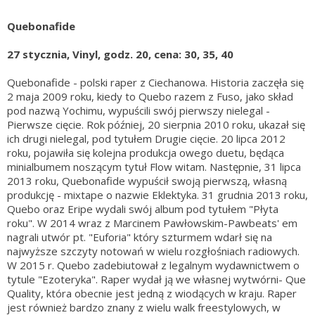
Quebonafide
27 stycznia, Vinyl, godz. 20, cena: 30, 35, 40
Quebonafide - polski raper z Ciechanowa. Historia zaczęła się
2 maja 2009 roku, kiedy to Quebo razem z Fuso, jako skład
pod nazwą Yochimu, wypuścili swój pierwszy nielegal -
Pierwsze cięcie. Rok później, 20 sierpnia 2010 roku, ukazał się
ich drugi nielegal, pod tytułem Drugie cięcie. 20 lipca 2012
roku, pojawiła się kolejna produkcja owego duetu, będąca
minialbumem noszącym tytuł Flow witam. Następnie, 31 lipca
2013 roku, Quebonafide wypuścił swoją pierwszą, własną
produkcję - mixtape o nazwie Eklektyka. 31 grudnia 2013 roku,
Quebo oraz Eripe wydali swój album pod tytułem "Płyta
roku". W 2014 wraz z Marcinem Pawłowskim-Pawbeats' em
nagrali utwór pt. "Euforia" który szturmem wdarł się na
najwyższe szczyty notowań w wielu rozgłośniach radiowych.
W 2015 r. Quebo zadebiutował z legalnym wydawnictwem o
tytule "Ezoteryka". Raper wydał ją we własnej wytwórni- Que
Quality, która obecnie jest jedną z wiodących w kraju. Raper
jest również bardzo znany z wielu walk freestylowych, w