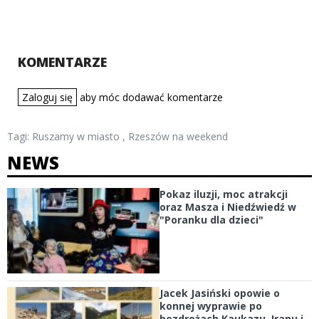
KOMENTARZE
Zaloguj się
aby móc dodawać komentarze
Tagi:
Ruszamy w miasto
,
Rzeszów na weekend
NEWS
Pokaz iluzji, moc atrakcji
oraz Masza i Niedźwiedź w
"Poranku dla dzieci"
Jacek Jasiński opowie o
konnej wyprawie po
bezdrożach Kaukazu, Iranu i...