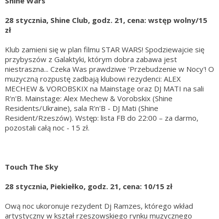
Shine Wars
28 stycznia, Shine Club, godz. 21, cena: wstęp wolny/15
zł
Klub zamieni się w plan filmu STAR WARS! Spodziewajcie się
przybyszów z Galaktyki, którym dobra zabawa jest
niestraszna... Czeka Was prawdziwe 'Przebudzenie w Nocy'! O
muzyczną rozpustę zadbają klubowi rezydenci: ALEX
MECHEW & VOROBSKIX na Mainstage oraz DJ MATI na sali
R'n'B. Mainstage: Alex Mechew & Vorobskix (Shine
Residents/Ukraine), sala R'n'B - DJ Mati (Shine
Resident/Rzeszów). Wstęp: lista FB do 22:00 – za darmo,
pozostali całą noc - 15 zł.
Touch The Sky
28 stycznia, Piekiełko, godz. 21, cena: 10/15 zł
Ową noc ukoronuje rezydent Dj Ramzes, którego wkład
artystyczny w kształ rzeszowskiego rynku muzycznego