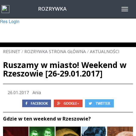
ROZRYWKA
Warning
: session_start(): Failed to read session data: user (path: ) in
Toggl
/home/www/resinet2020/html/inc/Session.php
on line
22
navig
Res Login
RESINET
/
ROZRYWKA STRONA GŁÓWNA
/
AKTUALNOŚCI
Ruszamy w miasto! Weekend w
Rzeszowie [26-29.01.2017]
26.01.2017
Ania
Gdzie w ten weekend w Rzeszowie?