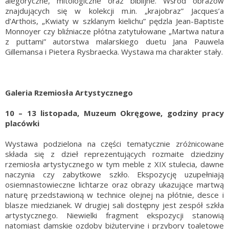
alegoryczne, mitologiczne oraz biblijne. Wśród obrazów
znajdujących się w kolekcji m.in. „krajobraz” Jacques’a
d’Arthois, „Kwiaty w szklanym kielichu” pędzla Jean-Baptiste
Monnoyer czy bliźniacze płótna zatytułowane „Martwa natura
z puttami” autorstwa malarskiego duetu Jana Pauwela
Gillemansa i Pietera Rysbraecka. Wystawa ma charakter stały.
Galeria Rzemiosła Artystycznego
10 – 13 listopada, Muzeum Okręgowe, godziny pracy
placówki
Wystawa podzielona na części tematycznie zróżnicowane
składa się z dzieł reprezentujących rozmaite dziedziny
rzemiosła artystycznego w tym meble z XIX stulecia, dawne
naczynia czy zabytkowe szkło. Ekspozycję uzupełniają
osiemnastowieczne lichtarze oraz obrazy ukazujące martwą
naturę przedstawioną w technice olejnej na płótnie, desce i
blasze miedzianek. W drugiej sali dostępny jest zespół szkła
artystycznego. Niewielki fragment ekspozycji stanowią
natomiast damskie ozdoby biżuteryjne i przybory toaletowe