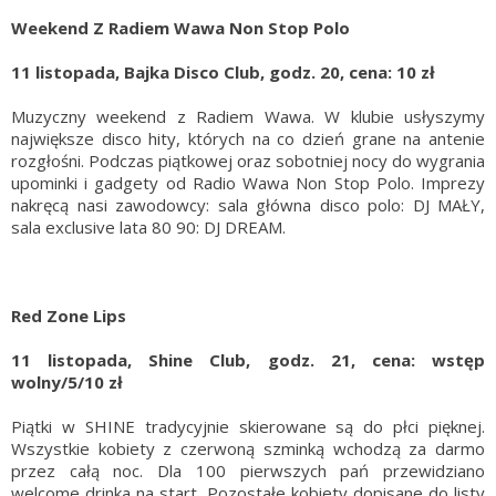
Weekend Z Radiem Wawa Non Stop Polo
11 listopada, Bajka Disco Club, godz. 20, cena: 10 zł
Muzyczny weekend z Radiem Wawa. W klubie usłyszymy
największe disco hity, których na co dzień grane na antenie
rozgłośni. Podczas piątkowej oraz sobotniej nocy do wygrania
upominki i gadgety od Radio Wawa Non Stop Polo. Imprezy
nakręcą nasi zawodowcy: sala główna disco polo: DJ MAŁY,
sala exclusive lata 80 90: DJ DREAM.
Red Zone Lips
11 listopada, Shine Club, godz. 21, cena: wstęp
wolny/5/10 zł
Piątki w SHINE tradycyjnie skierowane są do płci pięknej.
Wszystkie kobiety z czerwoną szminką wchodzą za darmo
przez całą noc. Dla 100 pierwszych pań przewidziano
welcome drinka na start. Pozostałe kobiety dopisane do listy