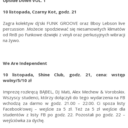
Upside Down VOL. 1
10 listopada, Czarny Kot, godz. 21
Zagra kolektyw dj'ski FUNK GROOVE oraz Bboy Lebson live
percussion .Możecie spodziewać się niesamowitych klimatów
od RnB po Funkowe dzwięki z vinyli oraz perkusyjnych wibracji
na żywo.
We Are Independent
10 listopada, Shine Club, godz. 21, cena: wstęp
wolny/5/10 zł
Imprezę rozkręcą BĄBEL, DJ Mati, Alex Mechew & Vorobskix.
Wszyscy studenci, którzy dołączyli do tego wydarzenia na FB
wchodzą za darmo w godz. 21.00 – 22.00. Ci spoza listy
Facebook’owej – wejście za 5 zł. Też za 5 zł wejście dla
studentów z listy FB po godz. 22. Pozostali po godz. 22 –
wejściówka za dychę.