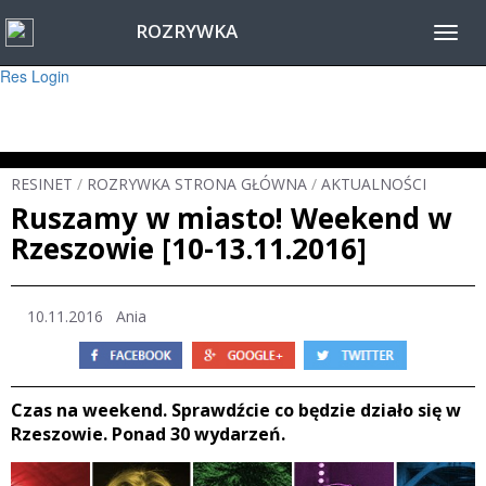
ROZRYWKA
Warning
: session_start(): Failed to read session data: user (path: ) in
Toggl
/home/www/resinet2020/html/inc/Session.php
on line
22
navig
Res Login
RESINET
/
ROZRYWKA STRONA GŁÓWNA
/
AKTUALNOŚCI
Ruszamy w miasto! Weekend w
Rzeszowie [10-13.11.2016]
10.11.2016 Ania
Czas na weekend. Sprawdźcie co będzie działo się w
Rzeszowie. Ponad 30 wydarzeń.