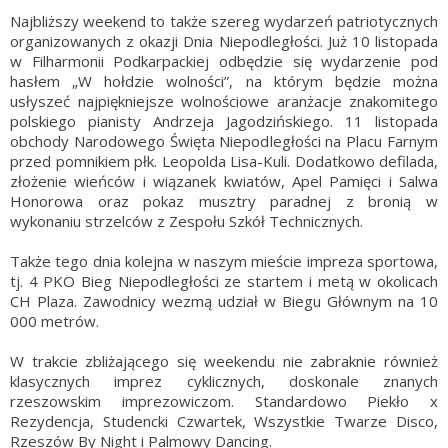
Najbliższy weekend to także szereg wydarzeń patriotycznych
organizowanych z okazji Dnia Niepodległości. Już 10 listopada
w Filharmonii Podkarpackiej odbędzie się wydarzenie pod
hasłem „W hołdzie wolności”, na którym będzie można
usłyszeć najpiękniejsze wolnościowe aranżacje znakomitego
polskiego pianisty Andrzeja Jagodzińskiego. 11 listopada
obchody Narodowego Święta Niepodległości na Placu Farnym
przed pomnikiem płk. Leopolda Lisa-Kuli. Dodatkowo defilada,
złożenie wieńców i wiązanek kwiatów, Apel Pamięci i Salwa
Honorowa oraz pokaz musztry paradnej z bronią w
wykonaniu strzelców z Zespołu Szkół Technicznych.
Także tego dnia kolejna w naszym mieście impreza sportowa,
tj. 4 PKO Bieg Niepodległości ze startem i metą w okolicach
CH Plaza. Zawodnicy wezmą udział w Biegu Głównym na 10
000 metrów.
W trakcie zbliżającego się weekendu nie zabraknie również
klasycznych imprez cyklicznych, doskonale znanych
rzeszowskim imprezowiczom. Standardowo Piekło x
Rezydencja, Studencki Czwartek, Wszystkie Twarze Disco,
Rzeszów By Night i Palmowy Dancing.