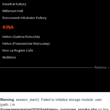
Kwadrat Kultury
Millenium Hall
Rzeszowski Inkubator Kultury
KINA
Helios (Galeria Rzeszów)
Helios (Powstańców Warszawy)
Kino za Rogiem Cafe
Multikino
Reklama
Warning
: session_start(): Failed to initialize storage module: user
(path: ) in
/home/www/resinet2020/html/menu_top/nowa_stopka.php
on line