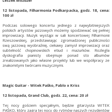
Leszek Możdżer
12 listopada, Filharmonia Podkarpacka, godz. 18, cena:
100 zł
Podczas solowego koncertu jednego z najwybitniejszych
polskich artystów jazzowych możemy spodziewać się pełnej
improwizacji. Muzyk wystąpi w sali koncertowej Filharmonii
Rzeszowskiej, przedstawiając zgromadzonej publiczności
swą jazzową wyobraźnię, ciekawy zamysł improwizacji oraz
subtelność chopinowskich etiud i mazurków. Rozległa
dyskografia pianisty obejmuje ponad sto albumów
zrealizowanych jako własne projekty lub we współpracy ze
znakomitymi twórcami muzycznymi.
Magic Guitar - Witek Paśko, Pablo x Kriss
12 listopada, Grand Club, godz. 22, cena: 20 zł
Tej nocy gościem specjalnym, będzie gitarzysta WITEK
PAŚKO, który zagra tej nocy do rytmów naszych rezydentów