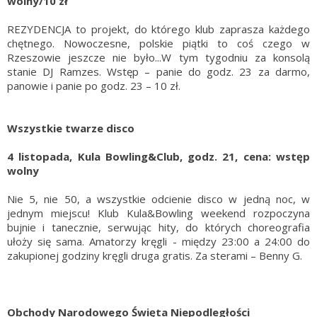
wolny/10 zł
REZYDENCJA to projekt, do którego klub zaprasza każdego
chętnego. Nowoczesne, polskie piątki to coś czego w
Rzeszowie jeszcze nie było...W tym tygodniu za konsolą
stanie DJ Ramzes. Wstęp – panie do godz. 23 za darmo,
panowie i panie po godz. 23 – 10 zł.
Wszystkie twarze disco
4 listopada, Kula Bowling&Club, godz. 21, cena: wstęp
wolny
Nie 5, nie 50, a wszystkie odcienie disco w jedną noc, w
jednym miejscu! Klub Kula&Bowling weekend rozpoczyna
bujnie i tanecznie, serwując hity, do których choreografia
ułoży się sama. Amatorzy kręgli - między 23:00 a 24:00 do
zakupionej godziny kręgli druga gratis. Za sterami – Benny G.
Obchody Narodowego Święta Niepodległości