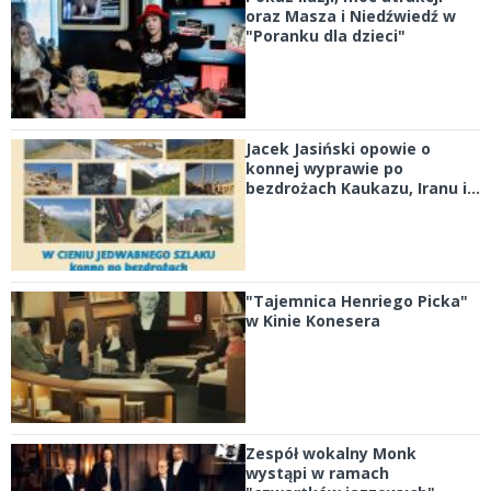
oraz Masza i Niedźwiedź w
"Poranku dla dzieci"
Jacek Jasiński opowie o
konnej wyprawie po
bezdrożach Kaukazu, Iranu i...
"Tajemnica Henriego Picka"
w Kinie Konesera
Zespół wokalny Monk
wystąpi w ramach