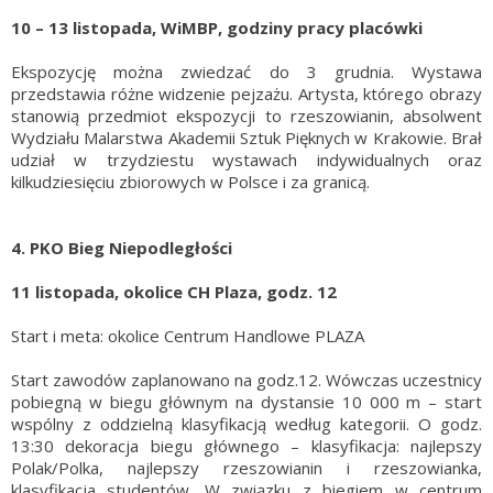
10 – 13 listopada, WiMBP, godziny pracy placówki
Ekspozycję można zwiedzać do 3 grudnia. Wystawa
przedstawia różne widzenie pejzażu. Artysta, którego obrazy
stanowią przedmiot ekspozycji to rzeszowianin, absolwent
Wydziału Malarstwa Akademii Sztuk Pięknych w Krakowie. Brał
udział w trzydziestu wystawach indywidualnych oraz
kilkudziesięciu zbiorowych w Polsce i za granicą.
4. PKO Bieg Niepodległości
11 listopada, okolice CH Plaza, godz. 12
Start i meta: okolice Centrum Handlowe PLAZA
Start zawodów zaplanowano na godz.12. Wówczas uczestnicy
pobiegną w biegu głównym na dystansie 10 000 m – start
wspólny z oddzielną klasyfikacją według kategorii. O godz.
13:30 dekoracja biegu głównego – klasyfikacja: najlepszy
Polak/Polka, najlepszy rzeszowianin i rzeszowianka,
klasyfikacja studentów. W związku z biegiem w centrum