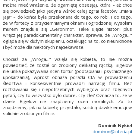
można mieć wrażenie, że ogarniętą obsesją), która – aż chce
się powiedzieć: jako jedyna wśród całej zgrai facetów „miała
jaja” – do końca była przekonana do tego, co robi, i do tego,
że w fortecy z przyciemnianymi oknami i ogrodzonej wysokim
murem znajduje się „Geronimo”. Takie ujęcie historii plus
wręcz jej paradokumentalny charakter, sprawia, że „Wroga…”
ogląda się w dużym skupieniu, oczekując na to, co nieuniknione
i być może dla niektórych najciekawsze.
Chociaż za „Wroga…” wzięła się kobieta, to nie można
powiedzieć, że został on zrobiony delikatną rączką. Bigelow
nie unika pokazywania scen tortur (podtapiania i psychicznego
upokarzania), wprost obnaża porażki CIA w prowadzeniu
śledztwa i konsekwentnie prowadzi narrację filmu. Bez
roztkliwiania się i niepotrzebnych wybiegów oraz zbędnych
pytań, czy to wszystko było dobre, czy złe? Oznacza to, że w
dziele Bigelow nie znajdziemy ocen moralnych. Za to
znajdziemy, jak na kobietę przystało, solidną dawkę emocji w
solidnie zrobionym filmie.
Dominik Nykiel
dominon@interia.pl