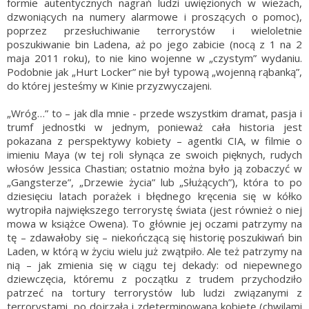
formie autentycznych nagrań ludzi uwięzionych w wieżach,
dzwoniących na numery alarmowe i proszących o pomoc),
poprzez przesłuchiwanie terrorystów i wieloletnie
poszukiwanie bin Ladena, aż po jego zabicie (nocą z 1 na 2
maja 2011 roku), to nie kino wojenne w „czystym” wydaniu.
Podobnie jak „Hurt Locker” nie był typową „wojenną rąbanką”,
do której jesteśmy w Kinie przyzwyczajeni.
„Wróg…” to – jak dla mnie - przede wszystkim dramat, pasja i
trumf jednostki w jednym, ponieważ cała historia jest
pokazana z perspektywy kobiety – agentki CIA, w filmie o
imieniu Maya (w tej roli słynąca ze swoich pięknych, rudych
włosów Jessica Chastian; ostatnio można było ją zobaczyć w
„Gangsterze”, „Drzewie życia” lub „Służących”), która to po
dziesięciu latach porażek i błędnego kręcenia się w kółko
wytropiła największego terrorystę świata (jest również o niej
mowa w książce Owena). To głównie jej oczami patrzymy na
tę – zdawałoby się – niekończącą się historię poszukiwań bin
Laden, w którą w życiu wielu już zwątpiło. Ale też patrzymy na
nią – jak zmienia się w ciągu tej dekady: od niepewnego
dziewczęcia, któremu z początku z trudem przychodziło
patrzeć na tortury terrorystów lub ludzi związanymi z
terrorystami, po dojrzałą i zdeterminowaną kobietę (chwilami