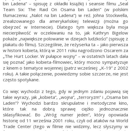
bin Ladena” – spisuję z okładki książki) i seansie filmu „Seal
Team Six: The Raid On Osama bin Laden” (w polskim
tłumaczeniu: „Nalot na bin Ladena”) w reż. Johna Stockwella,
zrealizowanego dla amerykańskiej telewizji (można go
obejrzeć w Internecie). Dlatego tym większa była moja
niecierpliwość w oczekiwaniu na to, jak Kathryn Bigelow
pokaże „największe polowanie w dziejach ludzkości” (spisuję z
plakatu do filmu). Szczególnie, że reżyserka ta – jako pierwsza
w historii kobieta, którą w 2011 roku nagrodzono Oscarem za
„The Hurt Locker. W pułapce wojny” – w ostatnich latach dała
się poznać jako kobieta-filmowiec, który mocno sympatyzuje
z kinem o tematyce wojennej (patrz wcześniej: „K-19” z 2002
roku). A takie połączenie, powiedzmy sobie szczerze, nie jest
często spotykane.
Co więc wychodzi z tego, gdy w jednym zdaniu pojawią się
takie wyrazy, jak „kobieta”, „wojna”, „terroryzm” i „Osama bin
Laden”? Wychodzi bardzo skrupulatne i metodyczne kino,
które tak na dobrą sprawę ciężko jednoznacznie
sklasyfikować. Bo „Wróg numer jeden”, który opowiada
historię od 11 września 2001 roku, czyli od ataków na World
Trade Center (tego w filmie nie widzimy, lecz słyszymy w