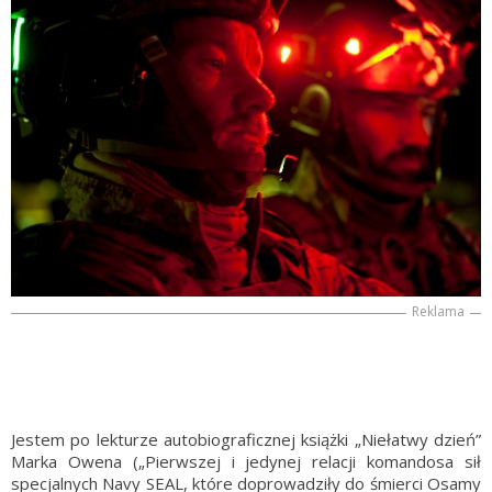
Reklama
Jestem po lekturze autobiograficznej książki „Niełatwy dzień”
Marka Owena („Pierwszej i jedynej relacji komandosa sił
specjalnych Navy SEAL, które doprowadziły do śmierci Osamy