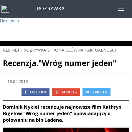
ROZRYWKA
Warning
: session_start(): Failed to read session data: user (path: ) in
Toggl
/home/www/resinet2020/html/inc/Session.php
on line
22
navig
Res Login
RESINET
/
ROZRYWKA STRONA GŁÓWNA
/
AKTUALNOŚCI
Recenzja."Wróg numer jeden"
18.02.2013
Dominik Nykiel recenzuje najnowsze film Kathryn
Bigelow "Wróg numer jeden" opowiadający o
polowaniu na bin Ladena.