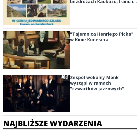
bezdrożach Kaukazu, Iranu i...
"Tajemnica Henriego Picka"
w Kinie Konesera
Zespół wokalny Monk
wystąpi w ramach
"czwartków jazzowych"
NAJBLIŻSZE WYDARZENIA