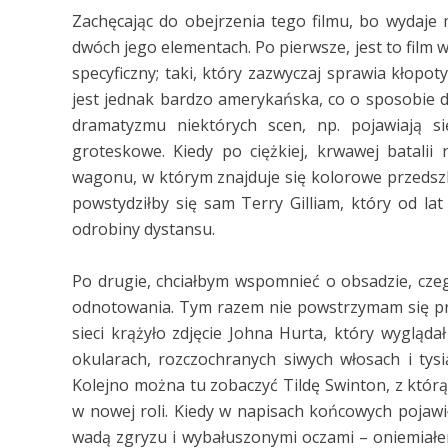
Zachęcając do obejrzenia tego filmu, bo wydaje 
dwóch jego elementach. Po pierwsze, jest to film w
specyficzny; taki, który zazwyczaj sprawia kłopoty
jest jednak bardzo amerykańska, co o sposobie
dramatyzmu niektórych scen, np. pojawiają s
groteskowe. Kiedy po ciężkiej, krwawej batalii 
wagonu, w którym znajduje się kolorowe przedszko
powstydziłby się sam Terry Gilliam, który od l
odrobiny dystansu.
Po drugie, chciałbym wspomnieć o obsadzie, czego
odnotowania. Tym razem nie powstrzymam się prz
sieci krążyło zdjęcie Johna Hurta, który wyglądał
okularach, rozczochranych siwych włosach i tysi
Kolejno można tu zobaczyć Tildę Swinton, z którą
w nowej roli. Kiedy w napisach końcowych pojawił
wadą zgryzu i wybałuszonymi oczami – oniemiałem.