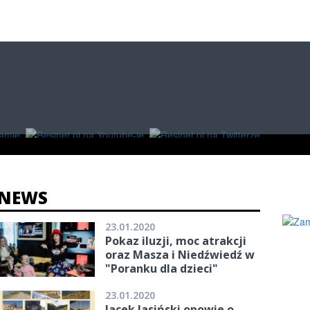
O
W RZESZOWIE
ZAKUPY
NEWS
23.01.2020
Pokaz iluzji, moc atrakcji
oraz Masza i Niedźwiedź w
"Poranku dla dzieci"
23.01.2020
Jacek Jasiński opowie o