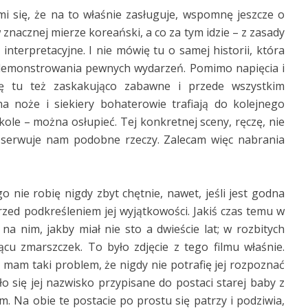
mi się, że na to właśnie zasługuje, wspomnę jeszcze o
 znacznej mierze koreański, a co za tym idzie – z zasady
 interpretacyjne. I nie mówię tu o samej historii, która
 demonstrowania pewnych wydarzeń. Pomimo napięcia i
ię tu też zaskakująco zabawne i przede wszystkim
na noże i siekiery bohaterowie trafiają do kolejnego
le – można osłupieć. Tej konkretnej sceny, ręczę, nie
at serwuje nam podobne rzeczy. Zalecam więc nabrania
 nie robię nigdy zbyt chętnie, nawet, jeśli jest godna
ed podkreśleniem jej wyjątkowości. Jakiś czas temu w
 na nim, jakby miał nie sto a dwieście lat; w rozbitych
ącu zmarszczek. To było zdjęcie z tego filmu właśnie.
 mam taki problem, że nigdy nie potrafię jej rozpoznać
o się jej nazwisko przypisane do postaci starej baby z
 Na obie te postacie po prostu się patrzy i podziwia,