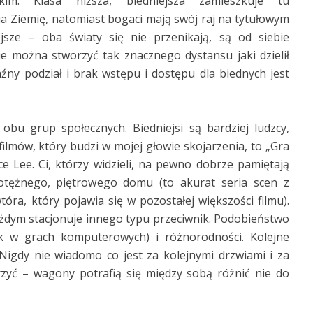
im. Klasa niższa, biedniejsza zamieszkuje tu
ia Ziemię, natomiast bogaci mają swój raj na tytułowym
jsze – oba światy się nie przenikają, są od siebie
 można stworzyć tak znacznego dystansu jaki dzielił
aźny podział i brak wstępu i dostępu dla biednych jest
bu grup społecznych. Biedniejsi są bardziej ludzcy,
 filmów, który budzi w mojej głowie skojarzenia, to „Gra
ce Lee. Ci, którzy widzieli, na pewno dobrze pamiętają
otężnego, piętrowego domu (to akurat seria scen z
ra, który pojawia się w pozostałej większości filmu).
ażdym stacjonuje innego typu przeciwnik. Podobieństwo
ak w grach komputerowych) i różnorodności. Kolejne
igdy nie wiadomo co jest za kolejnymi drzwiami i za
zyć – wagony potrafią się między sobą różnić nie do