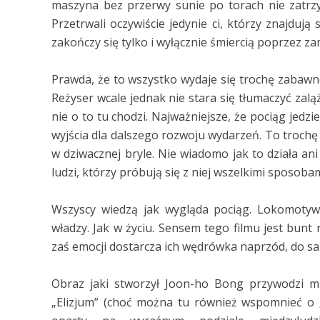
maszyna bez przerwy sunie po torach nie zatrzym
Przetrwali oczywiście jedynie ci, którzy znajdują
zakończy się tylko i wyłącznie śmiercią poprzez za
Prawda, że to wszystko wydaje się trochę zabawne?
Reżyser wcale jednak nie stara się tłumaczyć zalą
nie o to tu chodzi. Najważniejsze, że pociąg jedz
wyjścia dla dalszego rozwoju wydarzeń. To trochę
w dziwacznej bryle. Nie wiadomo jak to działa ani 
ludzi, którzy próbują się z niej wszelkimi sposoba
Wszyscy wiedzą jak wygląda pociąg. Lokomotywa
władzy. Jak w życiu. Sensem tego filmu jest bunt
zaś emocji dostarcza ich wędrówka naprzód, do sa
Obraz jaki stworzył Joon-ho Bong przywodzi mi
„Elizjum” (choć można tu również wspomnieć o „I