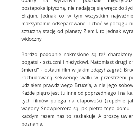
oparty na wyraźnym podziale międzyludzk
postapokaliptyczną, nie nadającą się wręcz do życ
Elizjum. Jednak co w tym wszystkim najważnie
maksymalnie odseparowane. I choć w pociągu nie
sztuczną stację od planety Ziemii, to jednak wyr
widoczny.
Bardzo podobnie nakreślone są też charaktery o
bogatsi - sztuczni i nieżyciowi. Natomiast drugi z
śmierci” - ostatni film w jakim zdążył zagrać Bru
rozbudowaną sekwencję walki w przestrzeni p
udziałem prawdziwego Bruce’a, a nie jego sobowtó
Każde piętro jest tu inne od poprzedniego i na k
tych filmów polega na etapowości (zupełnie j
wagony Snowpiercera są jak piętra tego domu. N
każdym razem nas to zaskakuje. A proszę uwier
poznania.