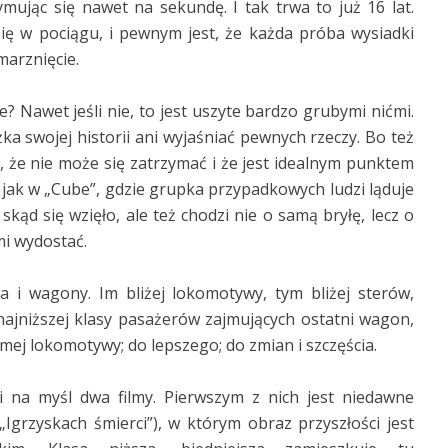
ując się nawet na sekundę. I tak trwa to już 16 lat.
 się w pociągu, i pewnym jest, że każda próba wysiadki
marznięcie.
 Nawet jeśli nie, to jest uszyte bardzo grubymi nićmi.
żka swojej historii ani wyjaśniać pewnych rzeczy. Bo też
ie, że nie może się zatrzymać i że jest idealnym punktem
 jak w „Cube”, gdzie grupka przypadkowych ludzi ląduje
skąd się wzięło, ale też chodzi nie o samą bryłę, lecz o
mi wydostać.
 i wagony. Im bliżej lokomotywy, tym bliżej sterów,
 najniższej klasy pasażerów zajmujących ostatni wagon,
mej lokomotywy; do lepszego; do zmian i szczęścia.
 na myśl dwa filmy. Pierwszym z nich jest niedawne
grzyskach śmierci”), w którym obraz przyszłości jest