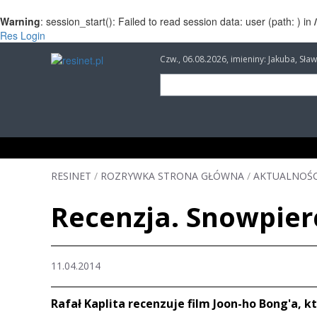
Warning
: session_start(): Failed to read session data: user (path: ) in
Res Login
Czw., 06.08.2026, imieniny: Jakuba, Sł
INFORMACJE
INWESTYCJE
IMPREZY
RESINET
/
ROZRYWKA STRONA GŁÓWNA
/
AKTUALNOŚC
Recenzja. Snowpierc
11.04.2014
Rafał Kaplita recenzuje film Joon-ho Bong'a, k