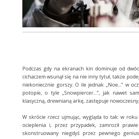
Podczas gdy na ekranach kin dominuje od dwóc
cichaczem wsunął się na nie inny tytuł, także pod
niekoniecznie gorszy. O ile jednak „Noe…” w oczyw
potopie, o tyle „Snowpiercer…”, jak nawet sam t
klasyczną, drewnianą arkę, zastępuje nowoczesny,
W skrócie rzecz ujmując, wygląda to tak: w roku
ocieplenia i, przez przypadek, zamroził prawie
skonstruowany niegdyś przez pewnego geniusz