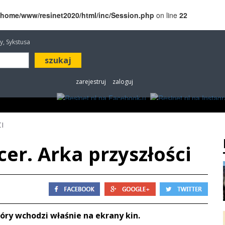
/home/www/resinet2020/html/inc/Session.php
on line
22
awy, Sykstusa
zarejestruj
zaloguj
ROZRYWKA
W KINACH
OGŁOSZENIA
FOT
I
er. Arka przyszłości
tóry wchodzi właśnie na ekrany kin.