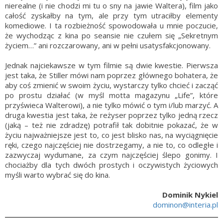
nierealne (i nie chodzi mi tu o sny na jawie Waltera), film jako
całość zyskałby na tym, ale przy tym utraciłby elementy
komediowe. I ta rozbieżność spowodowała u mnie poczucie,
że wychodząc z kina po seansie nie czułem się „Sekretnym
życiem…” ani rozczarowany, ani w pełni usatysfakcjonowany.
Jednak najciekawsze w tym filmie są dwie kwestie. Pierwsza
jest taka, że Stiller mówi nam poprzez głównego bohatera, że
aby coś zmienić w swoim życiu, wystarczy tylko chcieć i zacząć
po prostu działać (w myśl motta magazynu „Life”, które
przyświeca Walterowi), a nie tylko mówić o tym i/lub marzyć. A
druga kwestia jest taka, że reżyser poprzez tylko jedną rzecz
(jaką – też nie zdradzę) potrafił tak dobitnie pokazać, że w
życiu najważniejsze jest to, co jest blisko nas, na wyciągnięcie
ręki, czego najczęściej nie dostrzegamy, a nie to, co odległe i
zazwyczaj wydumane, za czym najczęściej ślepo gonimy. I
chociażby dla tych dwóch prostych i oczywistych życiowych
myśli warto wybrać się do kina.
Dominik Nykiel
dominon@interia.pl