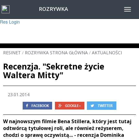
ROZRYWKA
Warning
: session_start(): Failed to read session data: user (path: ) in
Toggl
/home/www/resinet2020/html/inc/Session.php
on line
22
navig
Res Login
RESINET
/
ROZRYWKA STRONA GŁÓWNA
/
AKTUALNOŚCI
Recenzja. "Sekretne życie
Waltera Mitty"
23.01.2014
W najnowszym filmie Bena Stillera, który jest tutaj
odtwórcą tytułowej roli, ale również reżyserem,
chodzi o sprawę oczywistą... - recenzja Dominika