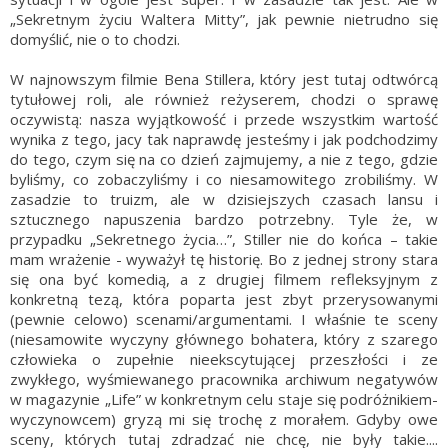
„Sekretnym życiu Waltera Mitty”, jak pewnie nietrudno się
domyślić, nie o to chodzi.
W najnowszym filmie Bena Stillera, który jest tutaj odtwórcą
tytułowej roli, ale również reżyserem, chodzi o sprawę
oczywistą: nasza wyjątkowość i przede wszystkim wartość
wynika z tego, jacy tak naprawdę jesteśmy i jak podchodzimy
do tego, czym się na co dzień zajmujemy, a nie z tego, gdzie
byliśmy, co zobaczyliśmy i co niesamowitego zrobiliśmy. W
zasadzie to truizm, ale w dzisiejszych czasach lansu i
sztucznego napuszenia bardzo potrzebny. Tyle że, w
przypadku „Sekretnego życia…”, Stiller nie do końca – takie
mam wrażenie - wyważył tę historię. Bo z jednej strony stara
się ona być komedią, a z drugiej filmem refleksyjnym z
konkretną tezą, która poparta jest zbyt przerysowanymi
(pewnie celowo) scenami/argumentami. I właśnie te sceny
(niesamowite wyczyny głównego bohatera, który z szarego
człowieka o zupełnie nieekscytującej przeszłości i ze
zwykłego, wyśmiewanego pracownika archiwum negatywów
w magazynie „Life” w konkretnym celu staje się podróżnikiem-
wyczynowcem) gryzą mi się trochę z morałem. Gdyby owe
sceny, których tutaj zdradzać nie chcę, nie były takie....