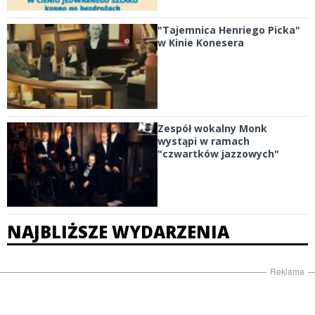
"Tajemnica Henriego Picka"
w Kinie Konesera
Zespół wokalny Monk
wystąpi w ramach
"czwartków jazzowych"
NAJBLIŻSZE WYDARZENIA
Reklama