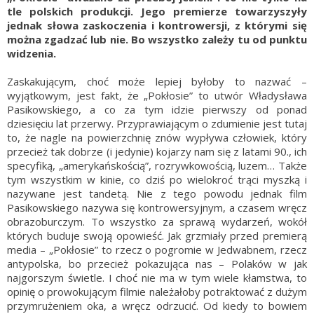
tle polskich produkcji. Jego premierze towarzyszyły
jednak słowa zaskoczenia i kontrowersji, z którymi się
można zgadzać lub nie. Bo wszystko zależy tu od punktu
widzenia.
Zaskakującym, choć może lepiej byłoby to nazwać –
wyjątkowym, jest fakt, że „Pokłosie” to utwór Władysława
Pasikowskiego, a co za tym idzie pierwszy od ponad
dziesięciu lat przerwy. Przyprawiającym o zdumienie jest tutaj
to, że nagle na powierzchnię znów wypływa człowiek, który
przecież tak dobrze (i jedynie) kojarzy nam się z latami 90., ich
specyfiką, „amerykańskością”, rozrywkowością, luzem… Także
tym wszystkim w kinie, co dziś po wielokroć trąci myszką i
nazywane jest tandetą. Nie z tego powodu jednak film
Pasikowskiego nazywa się kontrowersyjnym, a czasem wręcz
obrazoburczym. To wszystko za sprawą wydarzeń, wokół
których buduje swoją opowieść. Jak grzmiały przed premierą
media – „Pokłosie” to rzecz o pogromie w Jedwabnem, rzecz
antypolska, bo przecież pokazująca nas – Polaków w jak
najgorszym świetle. I choć nie ma w tym wiele kłamstwa, to
opinię o prowokującym filmie należałoby potraktować z dużym
przymrużeniem oka, a wręcz odrzucić. Od kiedy to bowiem