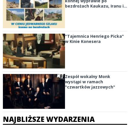
konnej wyprawie po
bezdrożach Kaukazu, Iranu i...
"Tajemnica Henriego Picka"
w Kinie Konesera
Zespół wokalny Monk
wystąpi w ramach
"czwartków jazzowych"
NAJBLIŻSZE WYDARZENIA