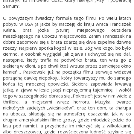
historyk, to filmowiec! Gość, który nakręcił „Psy” i „Operację
Samum”.
O powyższym świadczy formuła tego filmu. Po wielu latach
pobytu w USA (a jakże by inaczej!) do kraju wraca Franciszek
Kalina, brat Józka (Stuhr), miejscowego outsidera
mieszkającego na uboczu miejscowości. Zanim Franciszek na
dobre zadomowi się u brata zdarzą się dwie zupełnie dziwne
rzeczy. Najpierw spotka kogoś w lesie. Bóg wie kogo, bo było
ciemno, a osobnik wyglądał jak zjawa i uchwycić się nie dał,
następnie, kiedy trafia na podwórko brata, ten wita go z
siekierą w dłoni, a po chwili ktoś wrzuca przez zamknięte okno
kamień… Pasikowski już na początku filmu serwuje widzowi
porządną dawkę niepokoju, który towarzyszy mu do samego
końca tej mrocznej opowieści. Siekiera zapowiada krwawą
jatkę, a zjawa w lesie jakąś nieprzyjemną tajemnicę. I wokół
tego w szczególności obraca się „Pokłosie”; jest w nim wiele z
thrillera, a miejscami wręcz horroru. Muzyka, twarze
niektórych zaciętych „wieśniaków”, oraz ten dom, ta chałupa
na uboczu, składają się na atmosferę osaczenia. Jak w co
drugim amerykańskim filmie grozy, gdzie młodzież jedzie do
lasu pod namiot, a przychodzi im mierzyć się z wilkołakami,
albo dreszczowcu, gdzie rozwścieczona ludność szykuje się