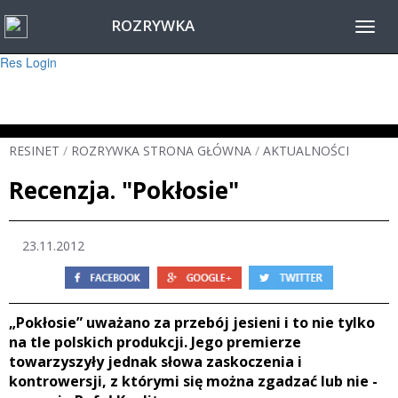
ROZRYWKA
Warning
: session_start(): Failed to read session data: user (path: ) in
Toggl
/home/www/resinet2020/html/inc/Session.php
on line
22
navig
Res Login
RESINET
/
ROZRYWKA STRONA GŁÓWNA
/
AKTUALNOŚCI
Recenzja. "Pokłosie"
23.11.2012
„Pokłosie” uważano za przebój jesieni i to nie tylko
na tle polskich produkcji. Jego premierze
towarzyszyły jednak słowa zaskoczenia i
kontrowersji, z którymi się można zgadzać lub nie -