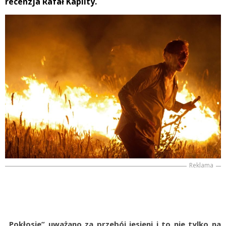
recenzja Rafał Kaplity.
Reklama
„Pokłosie” uważano za przebój jesieni i to nie tylko na