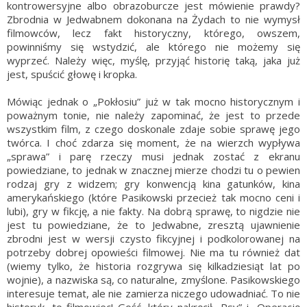
kontrowersyjne albo obrazoburcze jest mówienie prawdy?
Zbrodnia w Jedwabnem dokonana na Żydach to nie wymysł
filmowców, lecz fakt historyczny, którego, owszem,
powinniśmy się wstydzić, ale którego nie możemy się
wyprzeć. Należy więc, myślę, przyjąć historię taką, jaka już
jest, spuścić głowę i kropka.
Mówiąc jednak o „Pokłosiu” już w tak mocno historycznym i
poważnym tonie, nie należy zapominać, że jest to przede
wszystkim film, z czego doskonale zdaje sobie sprawę jego
twórca. I choć zdarza się moment, że na wierzch wypływa
„sprawa” i parę rzeczy musi jednak zostać z ekranu
powiedziane, to jednak w znacznej mierze chodzi tu o pewien
rodzaj gry z widzem; gry konwencją kina gatunków, kina
amerykańskiego (które Pasikowski przecież tak mocno ceni i
lubi), gry w fikcję, a nie fakty. Na dobrą sprawę, to nigdzie nie
jest tu powiedziane, że to Jedwabne, zresztą ujawnienie
zbrodni jest w wersji czysto fikcyjnej i podkolorowanej na
potrzeby dobrej opowieści filmowej. Nie ma tu również dat
(wiemy tylko, że historia rozgrywa się kilkadziesiąt lat po
wojnie), a nazwiska są, co naturalne, zmyślone. Pasikowskiego
interesuje temat, ale nie zamierza niczego udowadniać. To nie