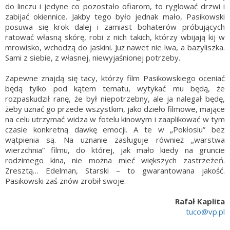
do linczu i jedyne co pozostało ofiarom, to ryglować drzwi i
zabijać okiennice. Jakby tego było jednak mało, Pasikowski
posuwa się krok dalej i zamiast bohaterów próbujących
ratować własną skórę, robi z nich takich, którzy wbijają kij w
mrowisko, wchodzą do jaskini. Już nawet nie lwa, a bazyliszka.
Sami z siebie, z własnej, niewyjaśnionej potrzeby.
Zapewne znajdą się tacy, którzy film Pasikowskiego oceniać
będą tylko pod kątem tematu, wytykać mu będą, że
rozpaskudził ranę, że był niepotrzebny, ale ja nalegał będę,
żeby uznać go przede wszystkim, jako dzieło filmowe, mające
na celu utrzymać widza w fotelu kinowym i zaaplikować w tym
czasie konkretną dawkę emocji. A te w „Pokłosiu” bez
wątpienia są. Na uznanie zasługuje również „warstwa
wierzchnia” filmu, do której, jak mało kiedy na gruncie
rodzimego kina, nie można mieć większych zastrzeżeń.
Zresztą… Edelman, Starski – to gwarantowana jakość.
Pasikowski zaś znów zrobił swoje.
Rafał Kaplita
tuco@vp.pl