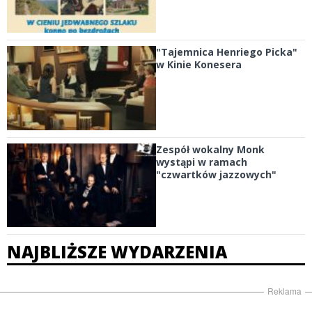
"Tajemnica Henriego Picka"
w Kinie Konesera
Zespół wokalny Monk
wystąpi w ramach
"czwartków jazzowych"
NAJBLIŻSZE WYDARZENIA
Reklama