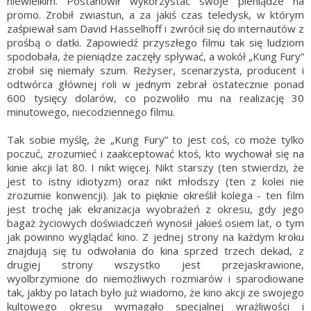
niewielkim. Postanowił wykorzystać swoje pieniądze na
promo. Zrobił zwiastun, a za jakiś czas teledysk, w którym
zaśpiewał sam David Hasselhoff i zwrócił się do internautów z
prośbą o datki. Zapowiedź przyszłego filmu tak się ludziom
spodobała, że pieniądze zaczęły spływać, a wokół „Kung Fury”
zrobił się niemały szum. Reżyser, scenarzysta, producent i
odtwórca głównej roli w jednym zebrał ostatecznie ponad
600 tysięcy dolarów, co pozwoliło mu na realizację 30
minutowego, niecodziennego filmu.
Tak sobie myślę, że „Kung Fury” to jest coś, co może tylko
poczuć, zrozumieć i zaakceptować ktoś, kto wychował się na
kinie akcji lat 80. I nikt więcej. Nikt starszy (ten stwierdzi, że
jest to istny idiotyzm) oraz nikt młodszy (ten z kolei nie
zrozumie konwencji). Jak to pięknie określił kolega - ten film
jest trochę jak ekranizacja wyobrażeń z okresu, gdy jego
bagaż życiowych doświadczeń wynosił jakieś osiem lat, o tym
jak powinno wyglądać kino. Z jednej strony na każdym kroku
znajdują się tu odwołania do kina sprzed trzech dekad, z
drugiej strony wszystko jest przejaskrawione,
wyolbrzymione do niemożliwych rozmiarów i sparodiowane
tak, jakby po latach było już wiadomo, że kino akcji ze swojego
kultowego okresu wymagało specjalnej wrażliwości i