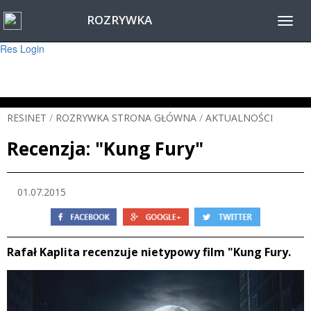
ROZRYWKA
Warning
: session_start(): Failed to read session data: user (path: ) in
Toggl
/home/www/resinet2020/html/inc/Session.php
on line
22
navig
Res Login
RESINET
/
ROZRYWKA STRONA GŁÓWNA
/
AKTUALNOŚCI
Recenzja: "Kung Fury"
01.07.2015
Rafał Kaplita recenzuje nietypowy film "Kung Fury.