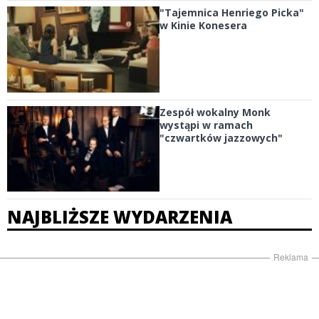
"Tajemnica Henriego Picka"
w Kinie Konesera
Zespół wokalny Monk
wystąpi w ramach
"czwartków jazzowych"
NAJBLIŻSZE WYDARZENIA
Reklama