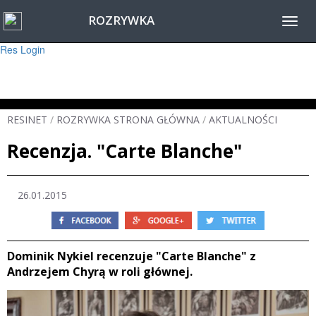
ROZRYWKA
Warning
: session_start(): Failed to read session data: user (path: ) in
Toggl
/home/www/resinet2020/html/inc/Session.php
on line
22
navig
Res Login
RESINET
/
ROZRYWKA STRONA GŁÓWNA
/
AKTUALNOŚCI
Recenzja. "Carte Blanche"
26.01.2015
Dominik Nykiel recenzuje "Carte Blanche" z
Andrzejem Chyrą w roli głównej.