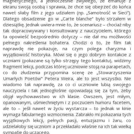
magnetycznego, a jednocześnie zwykłego, że emanuje z
ekranu swoją osobą i sprawia, że chce się obejrzeć do końca
nawet słaby film z jego udziałem (np. „Samotność w Sieci”).
Dlatego obsadzenie go w „Carte blanche” było strzałem w
dziesiątkę. Jednak uwiera mnie to, że scenariusz – chociaż niby
tak dopracowywany i konsultowany z nauczycielem, którego
ta opowieść bezpośrednio dotyczy – nie dał mu możliwości
pełnego nakreślenia bohatera. Chodzi o to, że film tak
naprawdę nie pokazuje, na czym polega charyzma i
wyjątkowość historyka. Mówi się o jego dobrym kontakcie z
uczniami (pokazane są tylko strzępy tego kontaktu), widzimy
fragment lekcji, podczas której uczniowie stoją na parapetach,
co do złudzenia przypomina scenę ze „Stowarzyszenia
Umarłych Poetów” Petera Weira, ale to jest wszystko. Nie
wiadomo tak naprawdę, za co ci uczniowie lubią swojego
nauczyciela i tak jednogłośnie opowiadają się za tym, żeby
objął wychowawstwo w ich klasie. Owszem, jest miłym,
opanowanym, uśmiechniętym i z poczuciem humoru facetem,
ale to – jeśli nawet w życiu wystarcza – to jednak w kinie
wymaga fabularnego wzmocnienia. Zabrakło mi pokazania tych
wyjątkowych lekcji, pełnych pasji, entuzjazmu i żaru, co
udzielałoby się uczniom a przekładało właśnie na ich tak wielką
sympatię do uczącego.