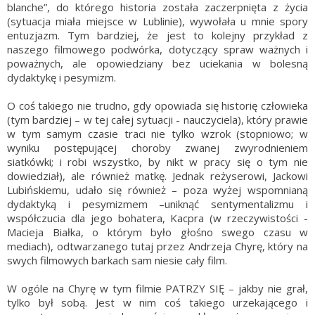
blanche”, do którego historia została zaczerpnięta z życia
(sytuacja miała miejsce w Lublinie), wywołała u mnie spory
entuzjazm. Tym bardziej, że jest to kolejny przykład z
naszego filmowego podwórka, dotyczący spraw ważnych i
poważnych, ale opowiedziany bez uciekania w bolesną
dydaktykę i pesymizm.
O coś takiego nie trudno, gdy opowiada się historię człowieka
(tym bardziej – w tej całej sytuacji - nauczyciela), który prawie
w tym samym czasie traci nie tylko wzrok (stopniowo; w
wyniku postępującej choroby zwanej zwyrodnieniem
siatkówki; i robi wszystko, by nikt w pracy się o tym nie
dowiedział), ale również matkę. Jednak reżyserowi, Jackowi
Lubińskiemu, udało się również – poza wyżej wspomnianą
dydaktyką i pesymizmem –uniknąć sentymentalizmu i
współczucia dla jego bohatera, Kacpra (w rzeczywistości -
Macieja Białka, o którym było głośno swego czasu w
mediach), odtwarzanego tutaj przez Andrzeja Chyrę, który na
swych filmowych barkach sam niesie cały film.
W ogóle na Chyrę w tym filmie PATRZY SIĘ – jakby nie grał,
tylko był sobą. Jest w nim coś takiego urzekającego i