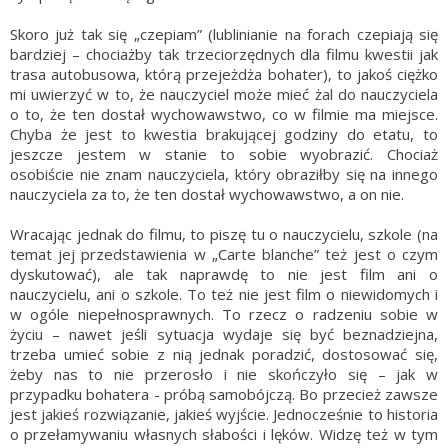
Skoro już tak się „czepiam” (lublinianie na forach czepiają się
bardziej – chociażby tak trzeciorzędnych dla filmu kwestii jak
trasa autobusowa, którą przejeżdża bohater), to jakoś ciężko
mi uwierzyć w to, że nauczyciel może mieć żal do nauczyciela
o to, że ten dostał wychowawstwo, co w filmie ma miejsce.
Chyba że jest to kwestia brakującej godziny do etatu, to
jeszcze jestem w stanie to sobie wyobrazić. Chociaż
osobiście nie znam nauczyciela, który obraziłby się na innego
nauczyciela za to, że ten dostał wychowawstwo, a on nie.
Wracając jednak do filmu, to piszę tu o nauczycielu, szkole (na
temat jej przedstawienia w „Carte blanche” też jest o czym
dyskutować), ale tak naprawdę to nie jest film ani o
nauczycielu, ani o szkole. To też nie jest film o niewidomych i
w ogóle niepełnosprawnych. To rzecz o radzeniu sobie w
życiu – nawet jeśli sytuacja wydaje się być beznadziejna,
trzeba umieć sobie z nią jednak poradzić, dostosować się,
żeby nas to nie przerosło i nie skończyło się – jak w
przypadku bohatera - próbą samobójczą. Bo przecież zawsze
jest jakieś rozwiązanie, jakieś wyjście. Jednocześnie to historia
o przełamywaniu własnych słabości i lęków. Widzę też w tym