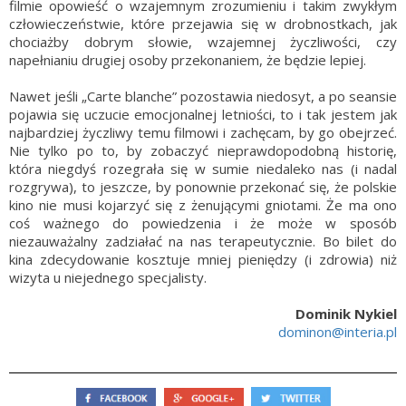
filmie opowieść o wzajemnym zrozumieniu i takim zwykłym
człowieczeństwie, które przejawia się w drobnostkach, jak
chociażby dobrym słowie, wzajemnej życzliwości, czy
napełnianiu drugiej osoby przekonaniem, że będzie lepiej.
Nawet jeśli „Carte blanche” pozostawia niedosyt, a po seansie
pojawia się uczucie emocjonalnej letniości, to i tak jestem jak
najbardziej życzliwy temu filmowi i zachęcam, by go obejrzeć.
Nie tylko po to, by zobaczyć nieprawdopodobną historię,
która niegdyś rozegrała się w sumie niedaleko nas (i nadal
rozgrywa), to jeszcze, by ponownie przekonać się, że polskie
kino nie musi kojarzyć się z żenującymi gniotami. Że ma ono
coś ważnego do powiedzenia i że może w sposób
niezauważalny zadziałać na nas terapeutycznie. Bo bilet do
kina zdecydowanie kosztuje mniej pieniędzy (i zdrowia) niż
wizyta u niejednego specjalisty.
Dominik Nykiel
dominon@interia.pl