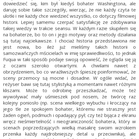
dowiedzieć się, kim był kiedyś bohater Washingtona, ale
daruję sobie takie szczegóły, wierząc, że nie każdy czyta te
ulotki i nie każdy chce wiedzieć wszystko, co dotyczy filmowej
historii. Lepiej samemu czerpać satysfakcję ze zdobywania
takiej wiedzy w trakcie seansu. W każdym razie skupiłem się
na bohaterze, bo to on i jego motywy oraz metody działania
są tutaj najciekawsze. I chociaż historia przedstawiona nie
jest nowa, bo ileż już mieliśmy takich historii o
samozwańczych mścicielach w imię sprawiedliwości, to jednak
Fuqua w taki sposób podaje swoją opowieść, że ogląda się ją
z oczami szeroko otwartymi. A chwilami nawet z
obrzydzeniem, bo co wrażliwszych śpieszę poinformować, że
sceny przemocy są mocne i dosadne. W ogóle widać, że
reżyser bawi się tutaj stylistyką a momentami nawet różnymi
kliszami. Może to odrobinę przeszkadzać, może też
wywoływać mały uśmieszek pod nosem, że twórcę raz
kolejny poniosło (np. scena wielkiego wybuchu i kroczący na
jego tle ze spokojem bohater, któremu nie straszny jest
żaden ogień, podmuch i opadający pył; czy też bijąca z ekranu
wręcz nieśmiertelność i nieograniczoność bohatera, który w
scenach poprzedzających wielką masakrę swoim wzrokiem
przenika każdy najdrobniejszy detal u przeciwnika), ale