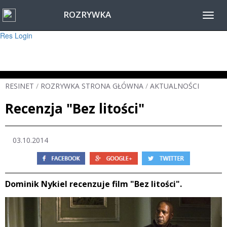
ROZRYWKA
Warning
: session_start(): Failed to read session data: user (path: ) in
Toggl
/home/www/resinet2020/html/inc/Session.php
on line
22
navig
Res Login
RESINET
/
ROZRYWKA STRONA GŁÓWNA
/
AKTUALNOŚCI
Recenzja "Bez litości"
03.10.2014
Dominik Nykiel recenzuje film "Bez litości".