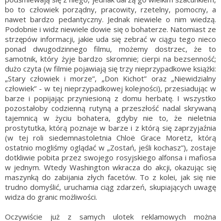
bo to człowiek porządny, pracowity, rzetelny, pomocny, a
nawet bardzo pedantyczny. Jednak niewiele o nim wiedzą.
Podobnie i widz niewiele dowie się o bohaterze. Natomiast ze
strzępów informacji, jakie uda się zebrać w ciągu tego nieco
ponad dwugodzinnego filmu, możemy dostrzec, że to
samotnik, który żyje bardzo skromnie; cierpi na bezsenność;
dużo czyta (w filmie pojawiają się trzy nieprzypadkowe książki:
„Stary człowiek i morze”, „Don Kichot” oraz „Niewidzialny
człowiek” - w tej nieprzypadkowej kolejności), przesiadując w
barze i popijając przyniesioną z domu herbatę. I wszystko
pozostałoby codzienną rutyną a przeszłość nadal skrywaną
tajemnicą w życiu bohatera, gdyby nie to, że nieletnia
prostytutka, którą poznaje w barze i z którą się zaprzyjaźnia
(w tej roli siedemnastoletnia Chloë Grace Moretz, którą
ostatnio mogliśmy oglądać w „Zostań, jeśli kochasz”), zostaje
dotkliwie pobita przez swojego rosyjskiego alfonsa i mafiosa
w jednym. Wtedy Washington wkracza do akcji, okazując się
maszynką do zabijania złych facetów. To z kolei, jak się nie
trudno domyślić, uruchamia ciąg zdarzeń, skupiających uwagę
widza do granic możliwości.
Oczywiście już z samych ulotek reklamowych można