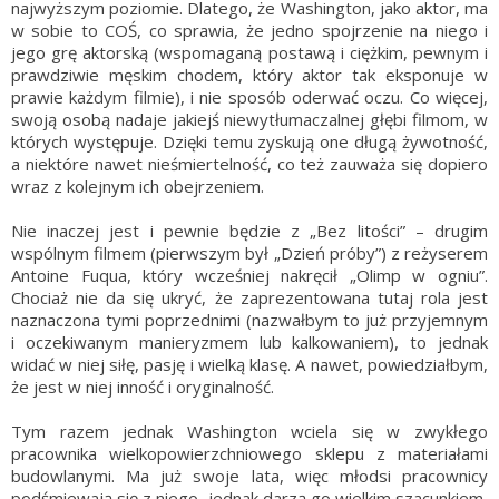
najwyższym poziomie. Dlatego, że Washington, jako aktor, ma
w sobie to COŚ, co sprawia, że jedno spojrzenie na niego i
jego grę aktorską (wspomaganą postawą i ciężkim, pewnym i
prawdziwie męskim chodem, który aktor tak eksponuje w
prawie każdym filmie), i nie sposób oderwać oczu. Co więcej,
swoją osobą nadaje jakiejś niewytłumaczalnej głębi filmom, w
których występuje. Dzięki temu zyskują one długą żywotność,
a niektóre nawet nieśmiertelność, co też zauważa się dopiero
wraz z kolejnym ich obejrzeniem.
Nie inaczej jest i pewnie będzie z „Bez litości” – drugim
wspólnym filmem (pierwszym był „Dzień próby”) z reżyserem
Antoine Fuqua, który wcześniej nakręcił „Olimp w ogniu”.
Chociaż nie da się ukryć, że zaprezentowana tutaj rola jest
naznaczona tymi poprzednimi (nazwałbym to już przyjemnym
i oczekiwanym manieryzmem lub kalkowaniem), to jednak
widać w niej siłę, pasję i wielką klasę. A nawet, powiedziałbym,
że jest w niej inność i oryginalność.
Tym razem jednak Washington wciela się w zwykłego
pracownika wielkopowierzchniowego sklepu z materiałami
budowlanymi. Ma już swoje lata, więc młodsi pracownicy
podśmiewają się z niego, jednak darzą go wielkim szacunkiem,