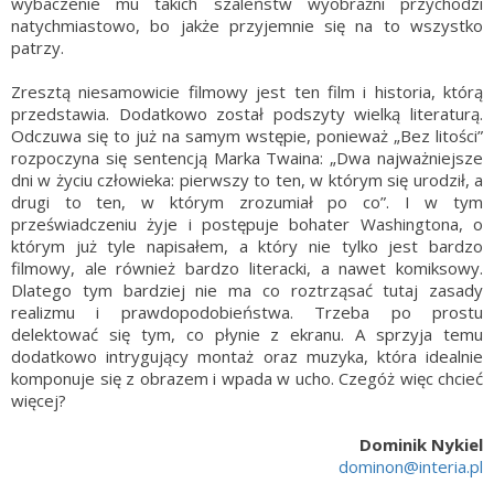
wybaczenie mu takich szaleństw wyobraźni przychodzi
natychmiastowo, bo jakże przyjemnie się na to wszystko
patrzy.
Zresztą niesamowicie filmowy jest ten film i historia, którą
przedstawia. Dodatkowo został podszyty wielką literaturą.
Odczuwa się to już na samym wstępie, ponieważ „Bez litości”
rozpoczyna się sentencją Marka Twaina: „Dwa najważniejsze
dni w życiu człowieka: pierwszy to ten, w którym się urodził, a
drugi to ten, w którym zrozumiał po co”. I w tym
przeświadczeniu żyje i postępuje bohater Washingtona, o
którym już tyle napisałem, a który nie tylko jest bardzo
filmowy, ale również bardzo literacki, a nawet komiksowy.
Dlatego tym bardziej nie ma co roztrząsać tutaj zasady
realizmu i prawdopodobieństwa. Trzeba po prostu
delektować się tym, co płynie z ekranu. A sprzyja temu
dodatkowo intrygujący montaż oraz muzyka, która idealnie
komponuje się z obrazem i wpada w ucho. Czegóż więc chcieć
więcej?
Dominik Nykiel
dominon@interia.pl