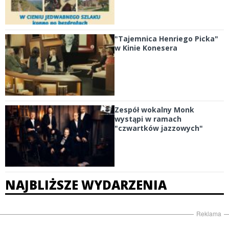
"Tajemnica Henriego Picka"
w Kinie Konesera
Zespół wokalny Monk
wystąpi w ramach
"czwartków jazzowych"
NAJBLIŻSZE WYDARZENIA
Reklama