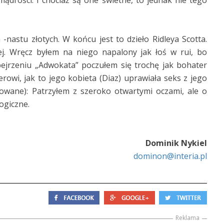
ądrości. I chociaż są one świetne, to jednak nie tego
a -nastu złotych. W końcu jest to dzieło Ridleya Scotta.
j. Wręcz byłem na niego napalony jak łoś w rui, bo
bejrzeniu „Adwokata” poczułem się trochę jak bohater
wi, jak to jego kobieta (Diaz) uprawiała seks z jego
wane): Patrzyłem z szeroko otwartymi oczami, ale o
ogiczne.
Dominik Nykiel
dominon@interia.pl
Reklama