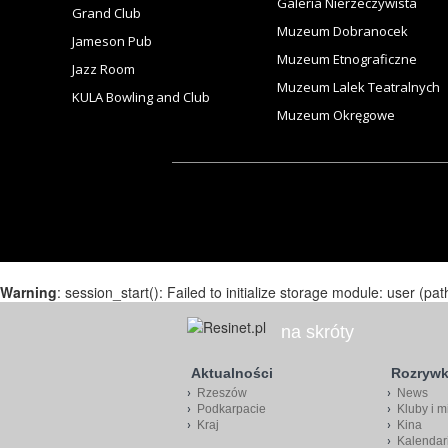
Galeria Nierzeczywista
Grand Club
Muzeum Dobranocek
Jameson Pub
Muzeum Etnograficzne
Jazz Room
Muzeum Lalek Teatralnych
KULA Bowling and Club
Muzeum Okręgowe
Warning
: session_start(): Failed to initialize storage module: user (pat
na skróty
Aktualności
Rozryw
Rzeszów
News
Podkarpacie
Kluby i m
Kraj
Kina
Kalendar