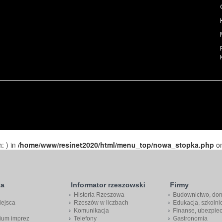
h: ) in
/home/www/resinet2020/html/menu_top/nowa_stopka.php
on
ka
Informator rzeszowski
Firmy
Historia Rzeszowa
Budownictwo, do
iejsca
Rzeszów w liczbach
Edukacja, szkolni
Komunikacja
Finanse, ubezpie
ium imprez
Telefony
Gastronomia