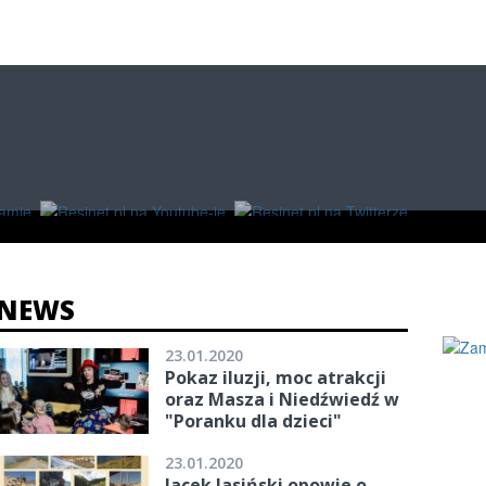
O
W RZESZOWIE
ZAKUPY
NEWS
23.01.2020
Pokaz iluzji, moc atrakcji
oraz Masza i Niedźwiedź w
"Poranku dla dzieci"
23.01.2020
Jacek Jasiński opowie o