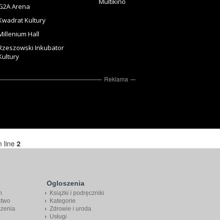
Multikino
G2A Arena
Kwadrat Kultury
Millenium Hall
Rzeszowski Inkubator
Kultury
Reklama
 line
2
Ogloszenia
m
Książki i podręczniki
ctwo
Kategorie
czenia
Zdrowie i uroda
Usługi