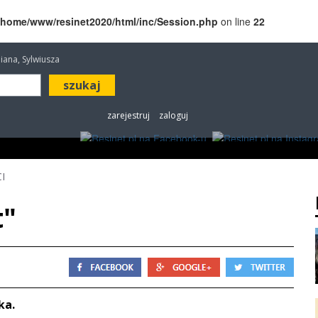
/home/www/resinet2020/html/inc/Session.php
on line
22
iliana, Sylwiusza
zarejestruj
zaloguj
ROZRYWKA
W KINACH
OGŁOSZENIA
FOT
I
t"
ka.