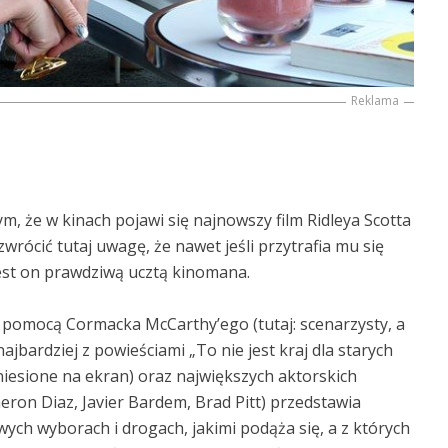
Reklama
m, że w kinach pojawi się najnowszy film Ridleya Scotta
wrócić tutaj uwagę, że nawet jeśli przytrafia mu się
 jest on prawdziwą ucztą kinomana.
 pomocą Cormacka McCarthy’ego (tutaj: scenarzysty, a
bardziej z powieściami „To nie jest kraj dla starych
eniesione na ekran) oraz największych aktorskich
ron Diaz, Javier Bardem, Brad Pitt) przedstawia
ych wyborach i drogach, jakimi podąża się, a z których