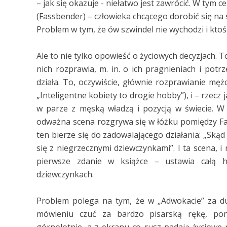
– jak się okazuje - niełatwo jest zawrócić. W tym 
(Fassbender) – człowieka chcącego dorobić się n
Problem w tym, że ów szwindel nie wychodzi i ktoś m
Ale to nie tylko opowieść o życiowych decyzjach. 
nich rozprawia, m. in. o ich pragnieniach i potrz
działa. To, oczywiście, głównie rozprawianie mężc
„Inteligentne kobiety to drogie hobby”), i – rzecz
w parze z męską władzą i pozycją w świecie. W 
odważna scena rozgrywa się w łóżku pomiędzy Fas
ten bierze się do zadowalającego działania: „Skąd
się z niegrzecznymi dziewczynkami”. I ta scena, i
pierwsze zdanie w książce – ustawia całą hi
dziewczynkach.
Problem polega na tym, że w „Adwokacie” za du
mówieniu czuć za bardzo pisarską rękę, po