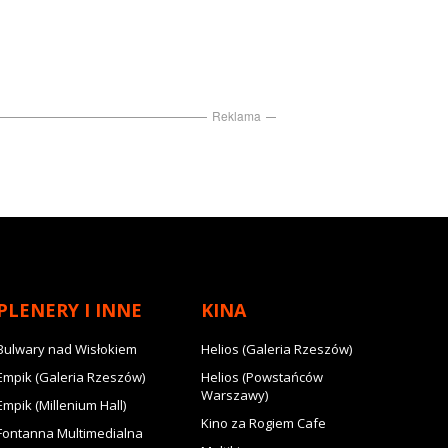
Reklama
PLENERY I INNE
KINA
Bulwary nad Wisłokiem
Helios (Galeria Rzeszów)
Empik (Galeria Rzeszów)
Helios (Powstańców
Warszawy)
Empik (Millenium Hall)
Kino za Rogiem Cafe
Fontanna Multimedialna