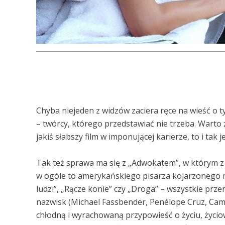
Chyba niejeden z widzów zaciera ręce na wieść o ty
– twórcy, którego przedstawiać nie trzeba. Warto z
jakiś słabszy film w imponującej karierze, to i tak
Tak też sprawa ma się z „Adwokatem”, w którym z
w ogóle to amerykańskiego pisarza kojarzonego naj
ludzi”, „Rącze konie” czy „Droga” – wszystkie prz
nazwisk (Michael Fassbender, Penélope Cruz, Came
chłodną i wyrachowaną przypowieść o życiu, życiow