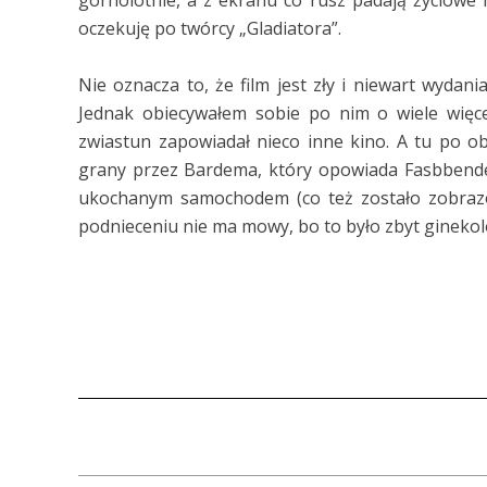
górnolotnie, a z ekranu co rusz padają życiowe m
oczekuję po twórcy „Gladiatora”.
Nie oznacza to, że film jest zły i niewart wydani
Jednak obiecywałem sobie po nim o wiele więce
zwiastun zapowiadał nieco inne kino. A tu po o
grany przez Bardema, który opowiada Fasbbendero
ukochanym samochodem (co też zostało zobrazo
podnieceniu nie ma mowy, bo to było zbyt ginekol