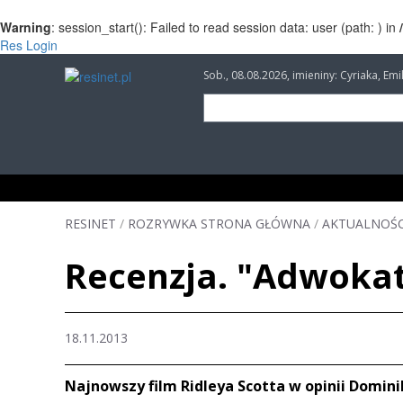
Warning
: session_start(): Failed to read session data: user (path: ) in
Res Login
Sob., 08.08.2026, imieniny: Cyriaka, Em
INFORMACJE
INWESTYCJE
IMPREZY
RESINET
/
ROZRYWKA STRONA GŁÓWNA
/
AKTUALNOŚC
Recenzja. "Adwoka
18.11.2013
Najnowszy film Ridleya Scotta w opinii Domini