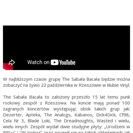
W najbliższym czasie grupę The Sabała Bacała będzie można
zobaczyć na żywo 22 października w Rzeszowie w klubie Vinyl.
The Sabała Bacała to założony przeszło 15 lat temu punk
rockowy zespół z Rzeszowa. Na koncie mają ponad 100
zagranych koncertów występując obok takich grup jak:
Dezerter, Apteka, The Analogs, Kabanos, Dick4Dick, Cf98,
Cela Nr 3, Blade Loki, The Dreadnoughts, Wasted i wielu,
wielu innych. Zespół wydał dwie studyjne płyty: „Urodzeni w
PRLu" i "W końcu!" oraz pojawił się na takich składankach jak