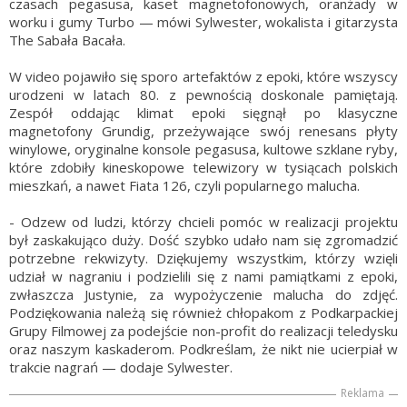
czasach pegasusa, kaset magnetofonowych, oranżady w
worku i gumy Turbo — mówi Sylwester, wokalista i gitarzysta
The Sabała Bacała.
W video pojawiło się sporo artefaktów z epoki, które wszyscy
urodzeni w latach 80. z pewnością doskonale pamiętają.
Zespół oddając klimat epoki sięgnął po klasyczne
magnetofony Grundig, przeżywające swój renesans płyty
winylowe, oryginalne konsole pegasusa, kultowe szklane ryby,
które zdobiły kineskopowe telewizory w tysiącach polskich
mieszkań, a nawet Fiata 126, czyli popularnego malucha.
- Odzew od ludzi, którzy chcieli pomóc w realizacji projektu
był zaskakująco duży. Dość szybko udało nam się zgromadzić
potrzebne rekwizyty. Dziękujemy wszystkim, którzy wzięli
udział w nagraniu i podzielili się z nami pamiątkami z epoki,
zwłaszcza Justynie, za wypożyczenie malucha do zdjęć.
Podziękowania należą się również chłopakom z Podkarpackiej
Grupy Filmowej za podejście non-profit do realizacji teledysku
oraz naszym kaskaderom. Podkreślam, że nikt nie ucierpiał w
trakcie nagrań — dodaje Sylwester.
Reklama