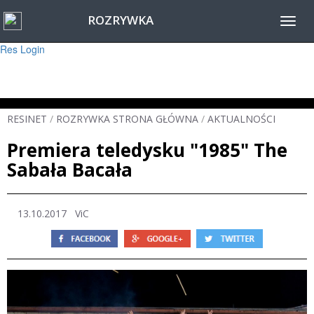
ROZRYWKA
Warning
: session_start(): Failed to read session data: user (path: ) in
Toggl
/home/www/resinet2020/html/inc/Session.php
on line
22
navig
Res Login
RESINET
/
ROZRYWKA STRONA GŁÓWNA
/
AKTUALNOŚCI
Premiera teledysku "1985" The
Sabała Bacała
13.10.2017
ViC