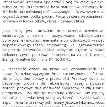
Rzeszowskie Archiwum Społeczne (RAS) to efekt projektu
Mikrohistorie, multimedialna baza materiałów archiwalnych i
źródło historii mówionej osób związanych z Rzeszowem oraz
województwem podkarpackim. Portal zawiera wspomnienia i
archiwalia w formie tekstu, obrazu, dźwięku i filmu.
Jego misją jest ratowanie oraz ochrona dziedzictwa
kulturowego, a celem – pozyskiwanie, zabezpieczanie,
opracowanie i udostępnianie materiałów wchodzących w skład
niepaństwowego zasobu archiwalnego. Ze zgromadzonych
na portalu archiwaliów można korzystać legalnie w celach
niekomercyjnych, ponieważ funkcjonują na zasadach wolnej
licencji - Creative Commons BY-NC 3.0 PL.
– Przeszłość ożywa na nowo we wspomnieniach. Te
opowieści rozbudzają wyobraźnię, bo to nie zbiór dat i faktów,
ale emocjonalne obrazy z przeszłości. Przekazy ustne są
bezcennym źródłem dla rekonstrukcji naszej „najbliższej
historii”, ponieważ dają możliwość spojrzenia na nią z wielu
perspektyw. RAS oferuje materiały źródłowe. Nie chcemy
ustalać jednej, właściwej wersji wydarzeń lecz zachować od
zapomnienia te przekazy póki mamy jeszcze taką możliwość,