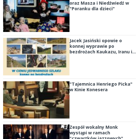
oraz Masza i Niedźwiedź w
"Poranku dla dzieci"
Jacek Jasiński opowie o
konnej wyprawie po
bezdrożach Kaukazu, Iranu i...
"Tajemnica Henriego Picka"
w Kinie Konesera
Zespół wokalny Monk
wystąpi w ramach
"czwartków jazzowych"