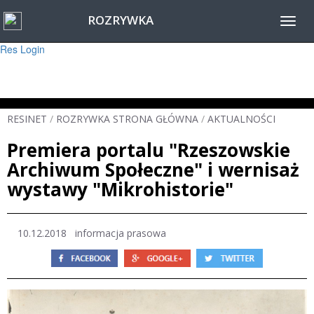
ROZRYWKA
Warning
: session_start(): Failed to read session data: user (path: ) in
Toggl
/home/www/resinet2020/html/inc/Session.php
on line
22
navig
Res Login
RESINET
/
ROZRYWKA STRONA GŁÓWNA
/
AKTUALNOŚCI
Premiera portalu "Rzeszowskie
Archiwum Społeczne" i wernisaż
wystawy "Mikrohistorie"
10.12.2018
informacja prasowa