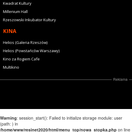
Kwadrat Kultury
Millenium Hall
Rzeszowski Inkubator Kultury
KINA
Helios (Galeria Rzeszów)
Helios (Powstańców Warszawy)
Kino za Rogiem Cafe
Multikino
Reklama
Warning
: session_start(): Failed to initialize storage module: user
(path: ) in
/home/www/resinet2020/html/menu_top/nowa_stopka.php
on line