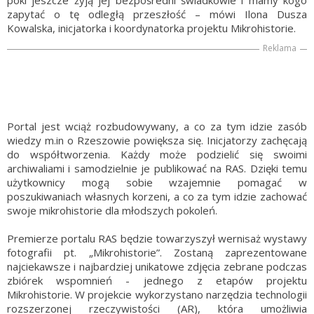
póki jeszcze żyją jej bezpośredni świadkowie i mamy kogo
zapytać o tę odległą przeszłość – mówi Ilona Dusza
Kowalska, inicjatorka i koordynatorka projektu Mikrohistorie.
Reklama
Portal jest wciąż rozbudowywany, a co za tym idzie zasób
wiedzy m.in o Rzeszowie powiększa się. Inicjatorzy zachęcają
do współtworzenia. Każdy może podzielić się swoimi
archiwaliami i samodzielnie je publikować na RAS. Dzięki temu
użytkownicy mogą sobie wzajemnie pomagać w
poszukiwaniach własnych korzeni, a co za tym idzie zachować
swoje mikrohistorie dla młodszych pokoleń.
Premierze portalu RAS będzie towarzyszył wernisaż wystawy
fotografii pt. „Mikrohistorie”. Zostaną zaprezentowane
najciekawsze i najbardziej unikatowe zdjęcia zebrane podczas
zbiórek wspomnień - jednego z etapów projektu
Mikrohistorie. W projekcie wykorzystano narzędzia technologii
rozszerzonej rzeczywistości (AR), która umożliwia