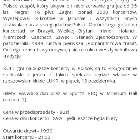
Polsce zespół, który aktywnie i nieprzerwanie gra już od 35
lat. Nagrali 16 płyt. Zagrali ponad 3000 koncertów.
Występowali 8-krotnie w Jarocinie i wszystkich innych
festiwalach oraz przeglądach w Polsce. Oprócz tego gościli na
koncertach w Brazylii, Wielkiej Brytanii, Irlandii, Holandii,
Niemczech, Czechach, Szwecji, Stanach Zjednoczonych. W
październiku 1999 ruszyła pierwsza „Pomarańczowa trasa”.
Od tego czasu trasy odbywają się co roku i weszły w kultową
tradycję.
KULT gra najdłuższe koncerty w Polsce, są to kilkugodzinne
spektakle i jeden z takich spektakli będzie właśnie w
rzeszowskim klubie LUKR, w piątek, 13 października.
Bilety: www.lukr.club oraz w Sport’s BBQ w Millenium Hall
(poziom 1)
Cena w przedsprzedaży - 82zł
Cena w dniu koncertu - 89zł - jeśli jeszcze będą bilety
Otwarcie drzwi - 19:30
Start koncertu - 21:00