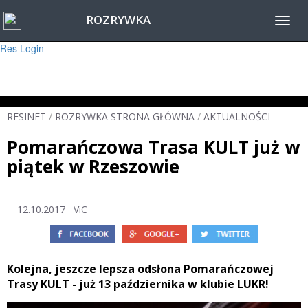
ROZRYWKA
Warning
: session_start(): Failed to read session data: user (path: ) in
Toggl
/home/www/resinet2020/html/inc/Session.php
on line
22
navig
Res Login
RESINET
/
ROZRYWKA STRONA GŁÓWNA
/
AKTUALNOŚCI
Pomarańczowa Trasa KULT już w
piątek w Rzeszowie
12.10.2017
ViC
Kolejna, jeszcze lepsza odsłona Pomarańczowej
Trasy KULT - już 13 października w klubie LUKR!