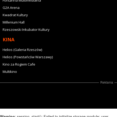
Fontanna Multimedialna
G2A Arena
Kwadrat Kultury
Millenium Hall
Rzeszowski Inkubator Kultury
KINA
Helios (Galeria Rzeszów)
Helios (Powstańców Warszawy)
Kino za Rogiem Cafe
Multikino
Reklama
Warning
: session_start(): Failed to initialize storage module: user