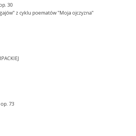
op. 30
i gajów" z cyklu poematów "Moja ojczyzna"
PACKIEJ
 op. 73