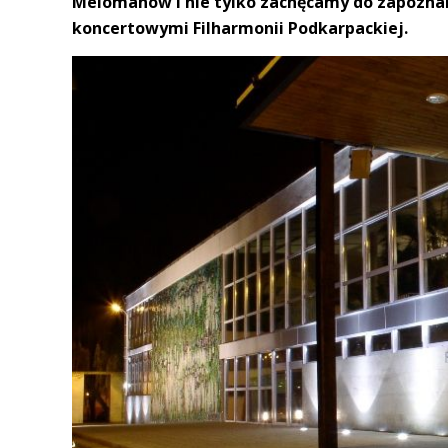
Melomanów i nie tylko zachęcamy do zapoznan
koncertowymi Filharmonii Podkarpackiej.