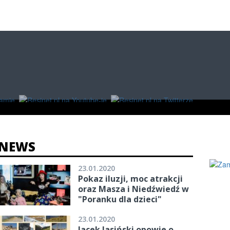
O
W RZESZOWIE
ZAKUPY
NEWS
23.01.2020
Pokaz iluzji, moc atrakcji
oraz Masza i Niedźwiedź w
"Poranku dla dzieci"
23.01.2020
Jacek Jasiński opowie o