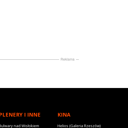
Reklama
PLENERY I INNE
KINA
Bulwary nad Wisłokiem
Helios (Galeria Rzeszów)