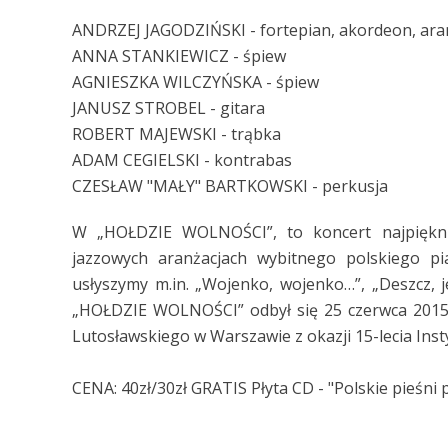
ANDRZEJ JAGODZIŃSKI - fortepian, akordeon, ara
ANNA STANKIEWICZ - śpiew
AGNIESZKA WILCZYŃSKA - śpiew
JANUSZ STROBEL - gitara
ROBERT MAJEWSKI - trąbka
ADAM CEGIELSKI - kontrabas
CZESŁAW "MAŁY" BARTKOWSKI - perkusja
W „HOŁDZIE WOLNOŚCI”, to koncert najpięknie
jazzowych aranżacjach wybitnego polskiego pi
usłyszymy m.in. „Wojenko, wojenko…”, „Deszcz, je
„HOŁDZIE WOLNOŚCI” odbył się 25 czerwca 2015 
Lutosławskiego w Warszawie z okazji 15-lecia Ins
CENA: 40zł/30zł GRATIS Płyta CD - "Polskie pieśni 