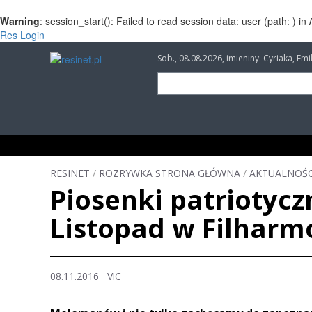
Warning
: session_start(): Failed to read session data: user (path: ) in
Res Login
Sob., 08.08.2026, imieniny: Cyriaka, Em
INFORMACJE
INWESTYCJE
IMPREZY
RESINET
/
ROZRYWKA STRONA GŁÓWNA
/
AKTUALNOŚC
Piosenki patriotycz
Listopad w Filharm
08.11.2016 ViC