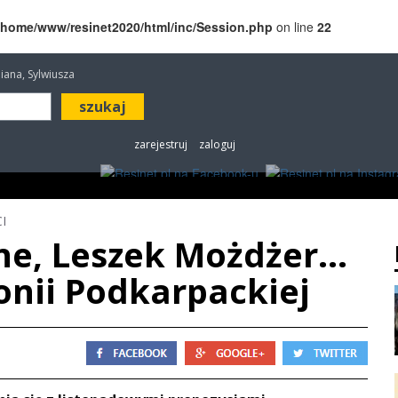
/home/www/resinet2020/html/inc/Session.php
on line
22
iliana, Sylwiusza
zarejestruj
zaloguj
ROZRYWKA
W KINACH
OGŁOSZENIA
FOT
I
ne, Leszek Możdżer...
onii Podkarpackiej