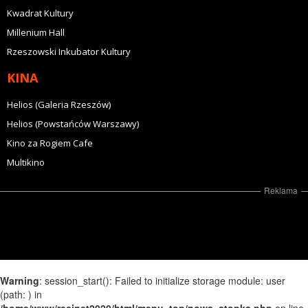
Kwadrat Kultury
Millenium Hall
Rzeszowski Inkubator Kultury
KINA
Helios (Galeria Rzeszów)
Helios (Powstańców Warszawy)
Kino za Rogiem Cafe
Multikino
Reklama
Warning
: session_start(): Failed to initialize storage module: user
(path: ) in