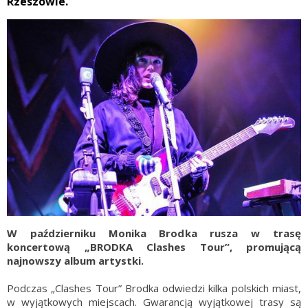
Rzeszowie.
W październiku Monika Brodka rusza w trasę
koncertową „BRODKA Clashes Tour”, promującą
najnowszy album artystki.
Podczas „Clashes Tour” Brodka odwiedzi kilka polskich miast,
w wyjątkowych miejscach. Gwarancją wyjątkowej trasy są