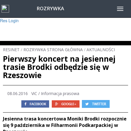
ROZRYWKA
Warning
: session_start(): Failed to read session data: user (path: ) in
Toggl
/home/www/resinet2020/html/inc/Session.php
on line
22
navig
Res Login
RESINET
/
ROZRYWKA STRONA GŁÓWNA
/
AKTUALNOŚCI
Pierwszy koncert na jesiennej
trasie Brodki odbędzie się w
Rzeszowie
08.06.2016 ViC / Informacja prasowa
Jesienna trasa koncertowa Moniki Brodki rozpocznie
się 9 października w Filharmonii Podkarpackiej w