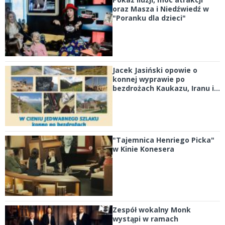
oraz Masza i Niedźwiedź w
"Poranku dla dzieci"
Jacek Jasiński opowie o
konnej wyprawie po
bezdrożach Kaukazu, Iranu i...
"Tajemnica Henriego Picka"
w Kinie Konesera
Zespół wokalny Monk
wystąpi w ramach