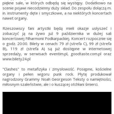
piękne sale, w których odbędą się występy. Dodatkowo na
scenie pojawi niecodzienny duży skład. Do zespołu dołączą m.
in. instrumenty dęte i smyczkowe, a na niektórych koncertach
nawet organy.
Rzeszowscy fani artystki będą mieli okazje usłyszeć i
zobaczyć ją na żywo już 9 października w dużej sali
koncertowej Filharmonii Podkarpackiej. Koncert rozpocznie się
o godz. 20:00. Bilety w cenach: 79 zł (strefa C), 99 zł (strefa
B), 119 zł (strefa A) są już dostępne w internetowej
sprzedaży, w serwisach eventim.pl, goodtaste.com.pl oraz
www.bilety24.pl
"Clashes" to metafizyka i zmysłowość. Posępne, kościelne
organy i pełen wigoru punk rock. Płytę produkował
nagrodzony Grammy Noah Georgeson Teksty o namiętności,
miłosnym szaleństwie, ale i o kuszącej otchłani śmierci.