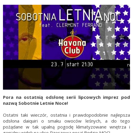
Pora na ostatnią odsłonę serii lipcowych imprez pod
nazwą Sobotnie Letnie Noce!
Ostatni taki wieczór, ostatnia i prawdopodobnie najlepsza
odsłona daiquiri o smaku owoców leśnych, a do tego
pożądane w tak upalną pogodę klimatyzowane wnętrza i
genialny widok na ulice Rzeszowa nocą! Będzie MOC!