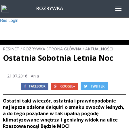
ROZRYWKA
Warning
: session_start(): Failed to read session data: user (path: ) in
Toggl
/home/www/resinet2020/html/inc/Session.php
on line
22
navig
Res Login
RESINET
/
ROZRYWKA STRONA GŁÓWNA
/
AKTUALNOŚCI
Ostatnia Sobotnia Letnia Noc
21.07.2016 Ania
Ostatni taki wieczór, ostatnia i prawdopodobnie
najlepsza odsłona daiquiri o smaku owoców leśnych,
a do tego pożądane w tak upalną pogodę
klimatyzowane wnętrza i genialny widok na ulice
Rzeszowa nocą! Będzie MOC!