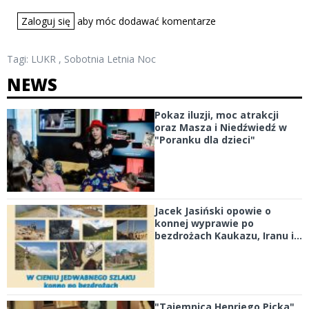
Zaloguj się
aby móc dodawać komentarze
Tagi:
LUKR
,
Sobotnia Letnia Noc
NEWS
Pokaz iluzji, moc atrakcji
oraz Masza i Niedźwiedź w
"Poranku dla dzieci"
Jacek Jasiński opowie o
konnej wyprawie po
bezdrożach Kaukazu, Iranu i...
"Tajemnica Henriego Picka"