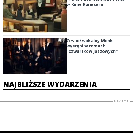
w Kinie Konesera
Zespół wokalny Monk
wystąpi w ramach
"czwartków jazzowych"
NAJBLIŻSZE WYDARZENIA
Reklama