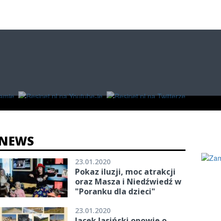
O
W RZESZOWIE
ZAKUPY
NEWS
23.01.2020
Pokaz iluzji, moc atrakcji
oraz Masza i Niedźwiedź w
"Poranku dla dzieci"
23.01.2020
Jacek Jasiński opowie o