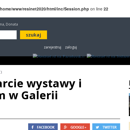
/home/www/resinet2020/html/inc/Session.php
on line
22
etana, Donata
zarejestruj
zaloguj
ROZRYWKA
W KINACH
OGŁOSZENIA
FOT
I
rcie wystawy i
m w Galerii