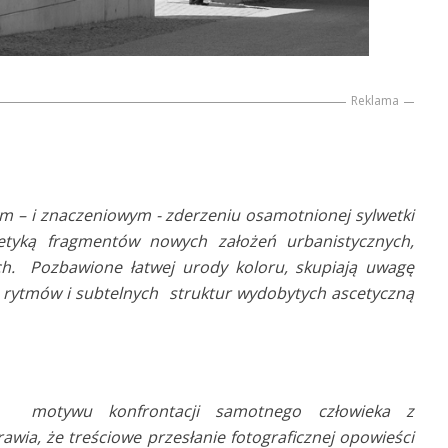
Reklama
nym – i znaczeniowym - zderzeniu osamotnionej sylwetki
tetyką fragmentów nowych założeń urbanistycznych,
ch. Pozbawione łatwej urody koloru, skupiają uwagę
h rytmów i subtelnych struktur wydobytych ascetyczną
 motywu konfrontacji samotnego człowieka z
ia, że treściowe przesłanie fotograficznej opowieści