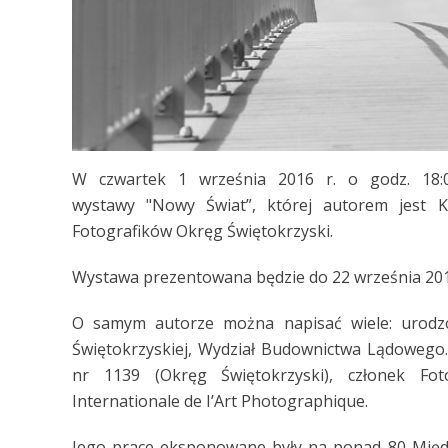
W czwartek 1 września 2016 r. o godz. 18:00
wystawy "Nowy Świat”, której autorem jest K
Fotografików Okręg Świętokrzyski.
Wystawa prezentowana będzie do 22 września 201
O samym autorze można napisać wiele: urodzo
Świętokrzyskiej, Wydział Budownictwa Lądowego.
nr 1139 (Okręg Świętokrzyski), członek Fo
Internationale de I’Art Photographique.
Jego prace eksponowane były na ponad 80 Międz