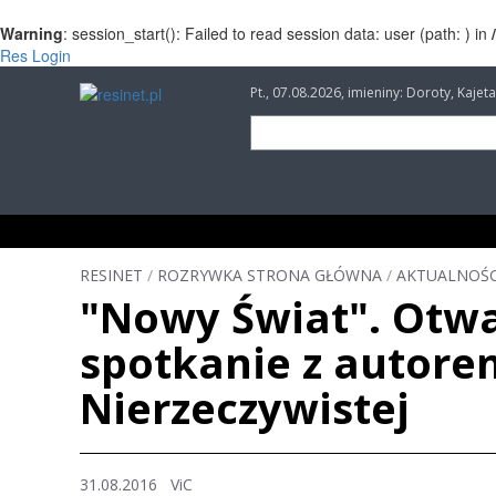
Warning
: session_start(): Failed to read session data: user (path: ) in
Res Login
Pt., 07.08.2026, imieniny: Doroty, Kaj
INFORMACJE
INWESTYCJE
IMPREZY
RESINET
/
ROZRYWKA STRONA GŁÓWNA
/
AKTUALNOŚC
"Nowy Świat". Otwa
spotkanie z autore
Nierzeczywistej
31.08.2016 ViC