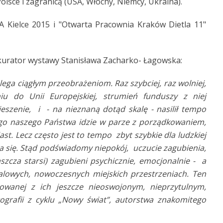
olsce i zagranicą (USA, Włochy, Niemcy, Ukraina).
 Kielce 2015 i "Otwarta Pracownia Kraków Dietla 11"
 kurator wystawy Stanisława Zacharko- Łagowska:
ulega ciągłym przeobrażeniom. Raz szybciej, raz wolniej,
niu do Unii Europejskiej, strumień funduszy z niej
zenie, i - na nieznaną dotąd skalę - nasilił tempo
łego naszego Państwa idzie w parze z porządkowaniem,
t. Lecz często jest to tempo zbyt szybkie dla ludzkiej
a się. Stąd podświadomy niepokój, uczucie zagubienia,
szcza starsi) zagubieni psychicznie, emocjonalnie - a
talowych, nowoczesnych miejskich przestrzeniach. Ten
towanej z ich jeszcze nieoswojonym, nieprzytulnym,
rafii z cyklu „Nowy świat”, autorstwa znakomitego