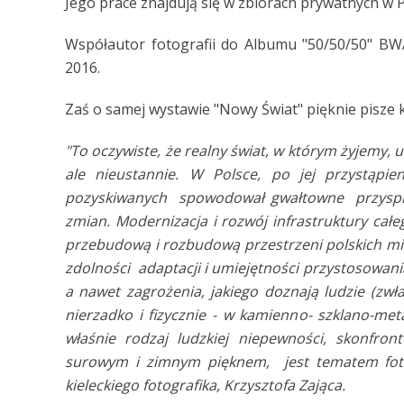
Jego prace znajdują się w zbiorach prywatnych w P
Współautor fotografii do Albumu "50/50/50" BWA
2016.
Zaś o samej wystawie "Nowy Świat" pięknie pisze
"To oczywiste, że realny świat, w którym żyjemy, 
ale nieustannie. W Polsce, po jej przystąpie
pozyskiwanych spowodował gwałtowne przyspies
zmian. Modernizacja i rozwój infrastruktury ca
przebudową i rozbudową przestrzeni polskich mias
zdolności adaptacji i umiejętności przystosowani
a nawet zagrożenia, jakiego doznają ludzie (zwła
nierzadko i fizycznie - w kamienno- szklano-me
właśnie rodzaj ludzkiej niepewności, skonfron
surowym i zimnym pięknem, jest tematem fotog
kieleckiego fotografika, Krzysztofa Zająca.