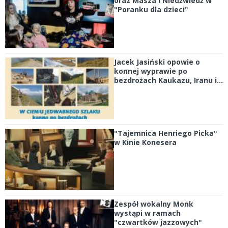
oraz Masza i Niedźwiedź w
"Poranku dla dzieci"
Jacek Jasiński opowie o
konnej wyprawie po
bezdrożach Kaukazu, Iranu i...
"Tajemnica Henriego Picka"
w Kinie Konesera
Zespół wokalny Monk
wystąpi w ramach
"czwartków jazzowych"