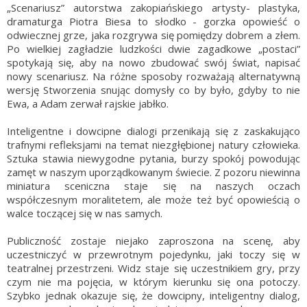
„Scenariusz” autorstwa zakopiańskiego artysty- plastyka,
dramaturga Piotra Biesa to słodko - gorzka opowieść o
odwiecznej grze, jaka rozgrywa się pomiędzy dobrem a złem.
Po wielkiej zagładzie ludzkości dwie zagadkowe „postaci”
spotykają się, aby na nowo zbudować swój świat, napisać
nowy scenariusz. Na różne sposoby rozważają alternatywną
wersję Stworzenia snując domysły co by było, gdyby to nie
Ewa, a Adam zerwał rajskie jabłko.
Inteligentne i dowcipne dialogi przenikają się z zaskakująco
trafnymi refleksjami na temat niezgłębionej natury człowieka.
Sztuka stawia niewygodne pytania, burzy spokój powodując
zamęt w naszym uporządkowanym świecie. Z pozoru niewinna
miniatura sceniczna staje się na naszych oczach
współczesnym moralitetem, ale może też być opowieścią o
walce toczącej się w nas samych.
Publiczność zostaje niejako zaproszona na scenę, aby
uczestniczyć w przewrotnym pojedynku, jaki toczy się w
teatralnej przestrzeni. Widz staje się uczestnikiem gry, przy
czym nie ma pojęcia, w którym kierunku się ona potoczy.
Szybko jednak okazuje się, że dowcipny, inteligentny dialog,