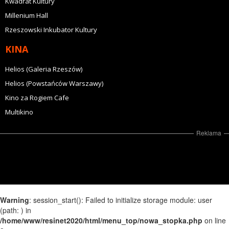
Kwadrat Kultury
Millenium Hall
Rzeszowski Inkubator Kultury
KINA
Helios (Galeria Rzeszów)
Helios (Powstańców Warszawy)
Kino za Rogiem Cafe
Multikino
Reklama
Warning
: session_start(): Failed to initialize storage module: user
(path: ) in
/home/www/resinet2020/html/menu_top/nowa_stopka.php
on line