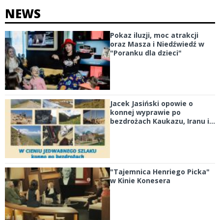
NEWS
Pokaz iluzji, moc atrakcji
oraz Masza i Niedźwiedź w
"Poranku dla dzieci"
Jacek Jasiński opowie o
konnej wyprawie po
bezdrożach Kaukazu, Iranu i...
"Tajemnica Henriego Picka"
w Kinie Konesera