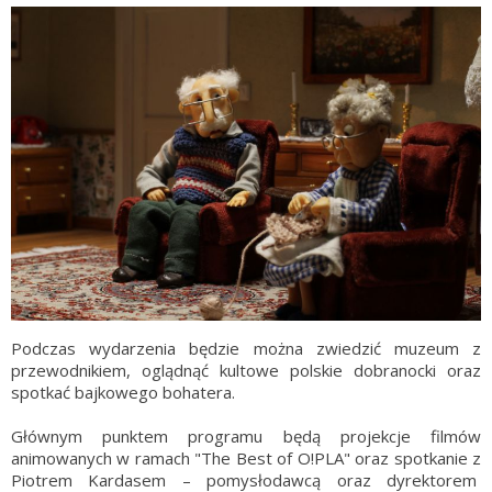
Podczas wydarzenia będzie można zwiedzić muzeum z
przewodnikiem, oglądnąć kultowe polskie dobranocki oraz
spotkać bajkowego bohatera.
Głównym punktem programu będą projekcje filmów
animowanych w ramach "The Best of O!PLA" oraz spotkanie z
Piotrem Kardasem – pomysłodawcą oraz dyrektorem