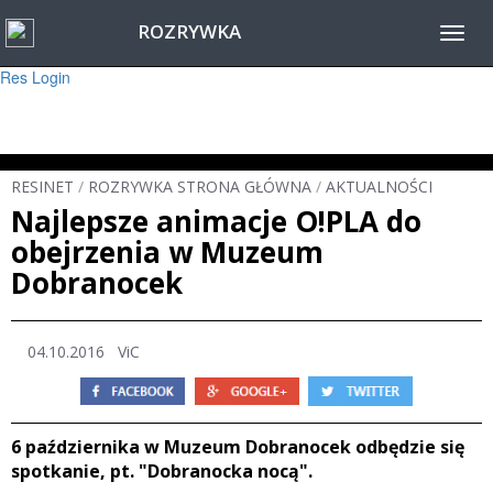
ROZRYWKA
Warning
: session_start(): Failed to read session data: user (path: ) in
Toggl
/home/www/resinet2020/html/inc/Session.php
on line
22
navig
Res Login
RESINET
/
ROZRYWKA STRONA GŁÓWNA
/
AKTUALNOŚCI
Najlepsze animacje O!PLA do
obejrzenia w Muzeum
Dobranocek
04.10.2016 ViC
6 października w Muzeum Dobranocek odbędzie się
spotkanie, pt. "Dobranocka nocą".