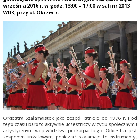
września 2016 r. w godz. 13:00 – 17:00 w sali nr 2013
WDK, przy ul. Okrzei 7.
Orkiestra Szałamaistek jako zespół istnieje od 1976 r. i od
tego czasu bardzo aktywnie uczestniczy w życiu społecznym i
artystycznym województwa podkarpackiego. Orkiestra jest
zespołem unikatowym, ponieważ szałamaje to instrumenty,