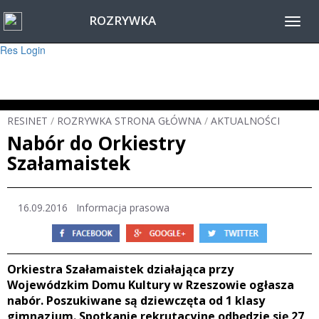
ROZRYWKA
Warning
: session_start(): Failed to read session data: user (path: ) in
Toggl
/home/www/resinet2020/html/inc/Session.php
on line
22
navig
Res Login
RESINET
/
ROZRYWKA STRONA GŁÓWNA
/
AKTUALNOŚCI
Nabór do Orkiestry
Szałamaistek
16.09.2016 Informacja prasowa
Orkiestra Szałamaistek działająca przy
Wojewódzkim Domu Kultury w Rzeszowie ogłasza
nabór. Poszukiwane są dziewczęta od 1 klasy
gimnazjum. Spotkanie rekrutacyjne odbędzie się 27