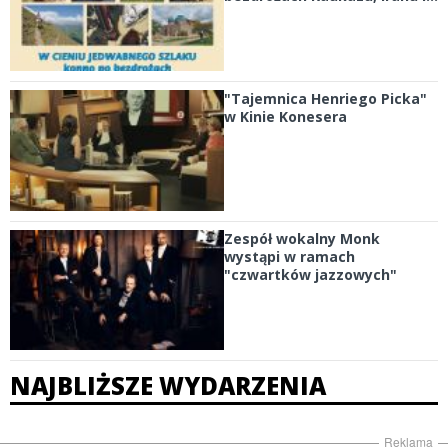
"Tajemnica Henriego Picka"
w Kinie Konesera
Zespół wokalny Monk
wystąpi w ramach
"czwartków jazzowych"
NAJBLIŻSZE WYDARZENIA
Reklama