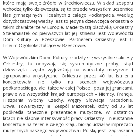
które mają swoje źródło w średniowieczu. W skład zespołu
wchodzą tylko dziewczęta, są to przede wszystkim uczennice
klas gimnazjalnych i licealnych z całego Podkarpacia. Według
dotychczasowej wiedzy jest to jedyna dziewczęca orkiestra o
takim charakterze w Europie. Macierzystą placówką Orkiestry
Szałamaistek od pierwszych lat jej istnienia jest Wojewódzki
Dom Kultury w Rzeszowie. Partnerem Orkiestry jest II
Liceum Ogólnokształcące w Rzeszowie.
W Wojewódzkim Domu Kultury zrodziły się wszystkie sukcesy
Orkiestry, tu odbywają się systematyczne próby, stąd
dziewczęta często wyjeżdżają na warsztaty muzyczne i
zgrupowania artystyczne. Orkiestra przez 40 lat istnienia
koncertowała nie tylko na scenach województwa
podkarpackiego, ale także w całej Polsce i poza jej granicami,
prawie we wszystkich krajach europejskich – Niemcy, Francja,
Hiszpania, Włochy, Czechy, Węgry, Słowacja, Macedonia,
Litwa. Towarzyszy jej Zespół Mażoretek, który od 35 lat
podkreśla tanecznie prezentacje muzyczne. W ostatnich
latach nie słabnie intensywność pracy Orkiestry - nieustannie
koncertuje na terenie całego kraju, biorąc udział w imprezach
muzycznych naszego województwa i Polski, jest zapraszana