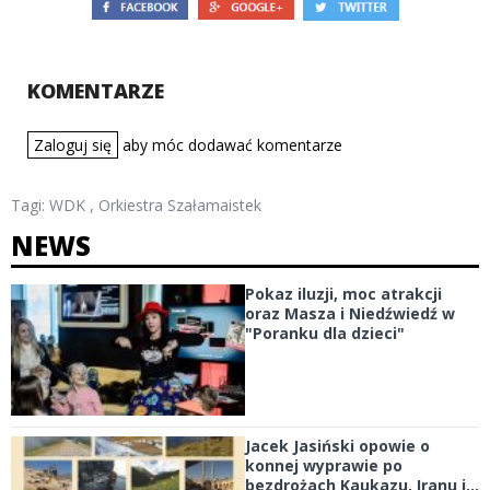
KOMENTARZE
Zaloguj się
aby móc dodawać komentarze
Tagi:
WDK
,
Orkiestra Szałamaistek
NEWS
Pokaz iluzji, moc atrakcji
oraz Masza i Niedźwiedź w
"Poranku dla dzieci"
Jacek Jasiński opowie o
konnej wyprawie po
bezdrożach Kaukazu, Iranu i...