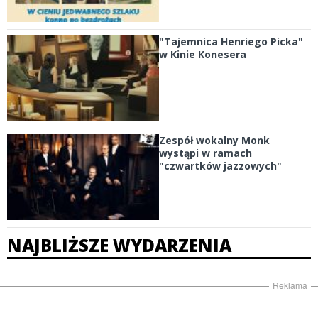
"Tajemnica Henriego Picka"
w Kinie Konesera
Zespół wokalny Monk
wystąpi w ramach
"czwartków jazzowych"
NAJBLIŻSZE WYDARZENIA
Reklama