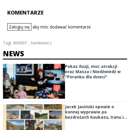
KOMENTARZE
Zaloguj się
aby móc dodawać komentarze
Tagi:
WiMBP
,
Sienkiewicz
NEWS
Pokaz iluzji, moc atrakcji
oraz Masza i Niedźwiedź w
"Poranku dla dzieci"
Jacek Jasiński opowie o
konnej wyprawie po
bezdrożach Kaukazu, Iranu i...