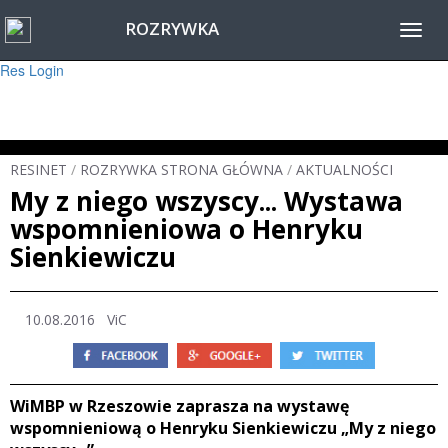
ROZRYWKA
Warning
: session_start(): Failed to read session data: user (path: ) in
Toggl
/home/www/resinet2020/html/inc/Session.php
on line
22
navig
Res Login
RESINET
/
ROZRYWKA STRONA GŁÓWNA
/
AKTUALNOŚCI
My z niego wszyscy... Wystawa
wspomnieniowa o Henryku
Sienkiewiczu
10.08.2016 ViC
WiMBP w Rzeszowie zaprasza na wystawę
wspomnieniową o Henryku Sienkiewiczu „My z niego