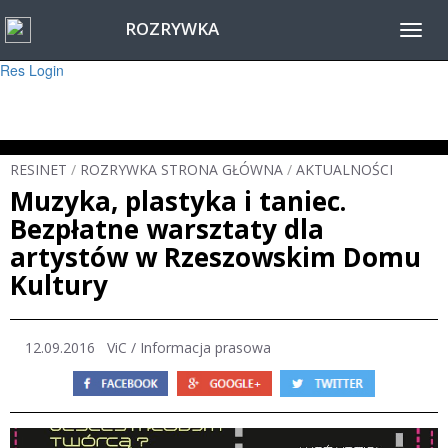
ROZRYWKA
Warning
: session_start(): Failed to read session data: user (path: ) in
Toggl
/home/www/resinet2020/html/inc/Session.php
on line
22
navig
Res Login
RESINET
/
ROZRYWKA STRONA GŁÓWNA
/
AKTUALNOŚCI
Muzyka, plastyka i taniec.
Bezpłatne warsztaty dla
artystów w Rzeszowskim Domu
Kultury
12.09.2016 ViC / Informacja prasowa