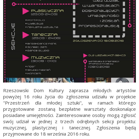
Rzeszowski Dom Kultury zaprasza młodych artystów
powyżej 16 roku życia do zgłoszenia udziału w projekcie
"Przestrzeń dla młodej sztuki", w ramach którego
przygotowane zostaną bezpłatne warsztaty doskonalące
posiadane umiejętności. Zainteresowane osoby mogą zgłosić
swój udział w jednej z trzech odrębnych sekcji projektu:
muzycznej, plastycznej i tanecznej. Zgłoszenia będą
przyjmowane do 18 września 2016 roku.