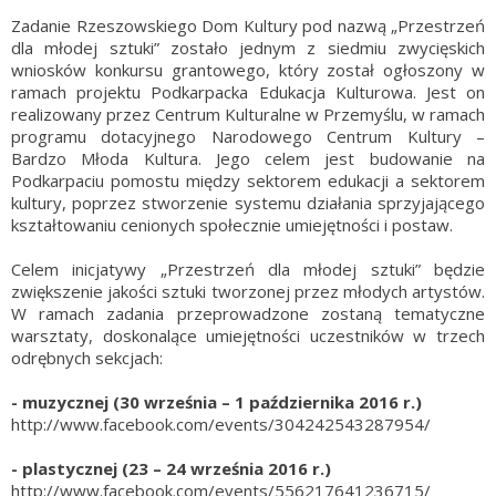
Zadanie Rzeszowskiego Dom Kultury pod nazwą „Przestrzeń
dla młodej sztuki” zostało jednym z siedmiu zwycięskich
wniosków konkursu grantowego, który został ogłoszony w
ramach projektu Podkarpacka Edukacja Kulturowa. Jest on
realizowany przez Centrum Kulturalne w Przemyślu, w ramach
programu dotacyjnego Narodowego Centrum Kultury –
Bardzo Młoda Kultura. Jego celem jest budowanie na
Podkarpaciu pomostu między sektorem edukacji a sektorem
kultury, poprzez stworzenie systemu działania sprzyjającego
kształtowaniu cenionych społecznie umiejętności i postaw.
Celem inicjatywy „Przestrzeń dla młodej sztuki” będzie
zwiększenie jakości sztuki tworzonej przez młodych artystów.
W ramach zadania przeprowadzone zostaną tematyczne
warsztaty, doskonalące umiejętności uczestników w trzech
odrębnych sekcjach:
- muzycznej (30 września – 1 października 2016 r.)
http://www.facebook.com/events/304242543287954/
- plastycznej (23 – 24 września 2016 r.)
http://www.facebook.com/events/556217641236715/