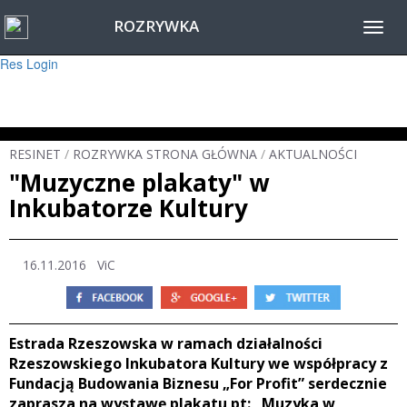
ROZRYWKA
Warning
: session_start(): Failed to read session data: user (path: ) in
Toggl
/home/www/resinet2020/html/inc/Session.php
on line
22
navig
Res Login
RESINET
/
ROZRYWKA STRONA GŁÓWNA
/
AKTUALNOŚCI
"Muzyczne plakaty" w
Inkubatorze Kultury
16.11.2016 ViC
Estrada Rzeszowska w ramach działalności
Rzeszowskiego Inkubatora Kultury we współpracy z
Fundacją Budowania Biznesu „For Profit” serdecznie
zaprasza na wystawę plakatu pt: „Muzyka w