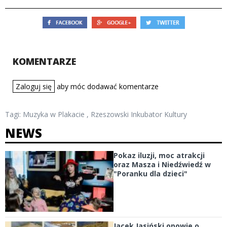
KOMENTARZE
Zaloguj się
aby móc dodawać komentarze
Tagi:
Muzyka w Plakacie
,
Rzeszowski Inkubator Kultury
NEWS
Pokaz iluzji, moc atrakcji
oraz Masza i Niedźwiedź w
"Poranku dla dzieci"
Jacek Jasiński opowie o