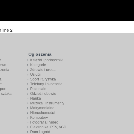
 line
2
Ogloszenia
m
Książki i podręczniki
ctwo
Kategorie
czenia
Zdrowie i uroda
Usługi
a
Sport i turystyka
e
Telefony i akcesoria
port
Pozostałe
, sztuka
Odzież i obuwie
Nauka
Muzyka i instrumenty
Matrymonialne
Nieruchomości
Komputery
Fotografia i video
Elektronika, RTV, AGD
Dom i ogród