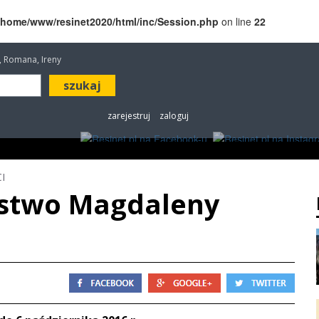
/home/www/resinet2020/html/inc/Session.php
on line
22
a, Romana, Ireny
zarejestruj
zaloguj
ROZRYWKA
W KINACH
OGŁOSZENIA
FOT
I
rstwo Magdaleny