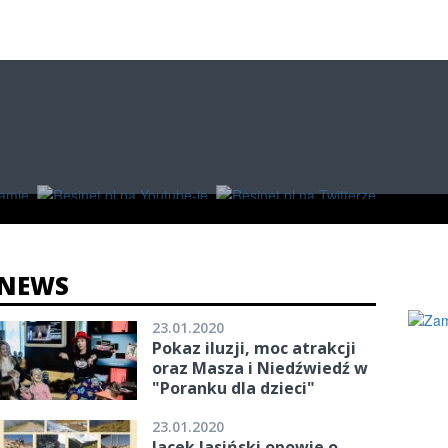
O
W RZESZOWIE
ZAKUPY
NEWS
23.01.2020
Pokaz iluzji, moc atrakcji
oraz Masza i Niedźwiedź w
"Poranku dla dzieci"
23.01.2020
Jacek Jasiński opowie o