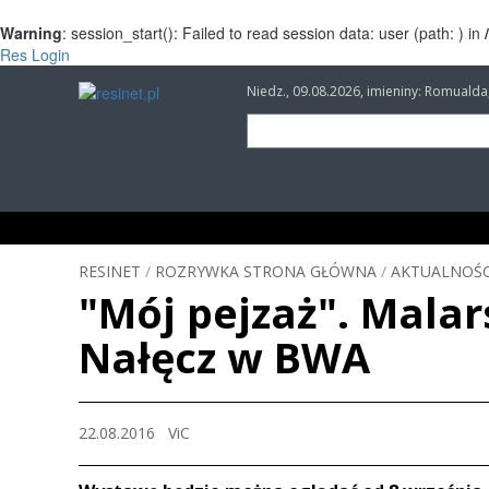
Warning
: session_start(): Failed to read session data: user (path: ) in
Res Login
Niedz., 09.08.2026, imieniny: Romuald
INFORMACJE
INWESTYCJE
IMPREZY
RESINET
/
ROZRYWKA STRONA GŁÓWNA
/
AKTUALNOŚC
"Mój pejzaż". Mala
Nałęcz w BWA
22.08.2016 ViC