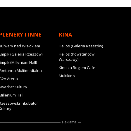
PLENERY I INNE
KINA
Bulwary nad Wisłokiem
Helios (Galeria Rzeszów)
Empik (Galeria Rzeszów)
Helios (Powstańców
Warszawy)
Empik (Millenium Hall)
Kino za Rogiem Cafe
Fontanna Multimedialna
Multikino
G2A Arena
Kwadrat Kultury
Millenium Hall
Rzeszowski Inkubator
Kultury
Reklama