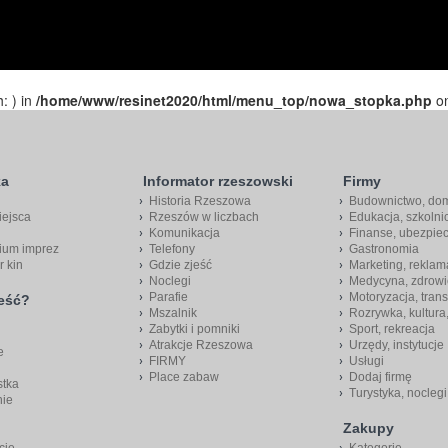
h: ) in
/home/www/resinet2020/html/menu_top/nowa_stopka.php
on
ka
Informator rzeszowski
Firmy
Historia Rzeszowa
Budownictwo, do
iejsca
Rzeszów w liczbach
Edukacja, szkolni
Komunikacja
Finanse, ubezpie
ium imprez
Telefony
Gastronomia
r kin
Gdzie zjeść
Marketing, reklam
Noclegi
Medycyna, zdrowi
Parafie
Motoryzacja, trans
jeść?
Mszalnik
Rozrywka, kultura
Zabytki i pomniki
Sport, rekreacja
Atrakcje Rzeszowa
Urzędy, instytucje
e
FIRMY
Usługi
Place zabaw
Dodaj firmę
stka
Turystyka, noclegi
nie
Zakupy