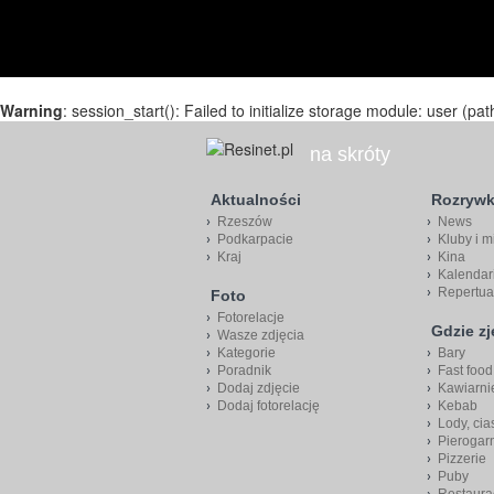
Warning
: session_start(): Failed to initialize storage module: user (pat
na skróty
Aktualności
Rozryw
Rzeszów
News
Podkarpacie
Kluby i m
Kraj
Kina
Kalendar
Repertua
Foto
Fotorelacje
Gdzie z
Wasze zdjęcia
Kategorie
Bary
Poradnik
Fast food
Dodaj zdjęcie
Kawiarni
Dodaj fotorelację
Kebab
Lody, cia
Pierogar
Pizzerie
Puby