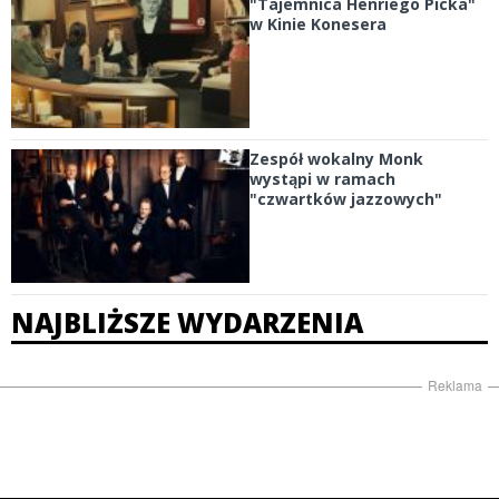
"Tajemnica Henriego Picka"
w Kinie Konesera
Zespół wokalny Monk
wystąpi w ramach
"czwartków jazzowych"
NAJBLIŻSZE WYDARZENIA
Reklama