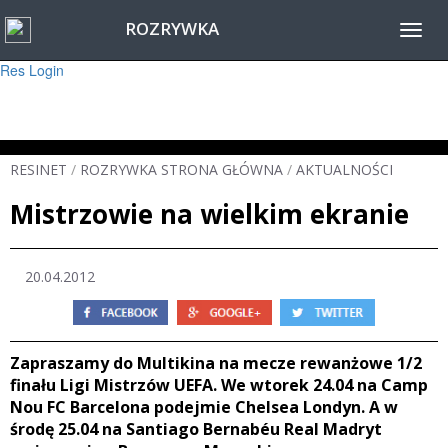
ROZRYWKA
Warning
: session_start(): Failed to read session data: user (path: ) in
Toggl
/home/www/resinet2020/html/inc/Session.php
on line
22
navig
Res Login
RESINET
/
ROZRYWKA STRONA GŁÓWNA
/
AKTUALNOŚCI
Mistrzowie na wielkim ekranie
20.04.2012
Zapraszamy do Multikina na mecze rewanżowe 1/2
finału Ligi Mistrzów UEFA. We wtorek 24.04 na Camp
Nou FC Barcelona podejmie Chelsea Londyn. A w
środę 25.04 na Santiago Bernabéu Real Madryt